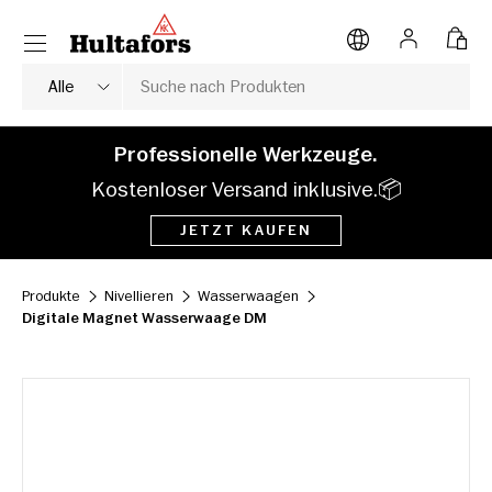
Menü
DIREKT ZUM INHALT
Anmelden
Tasc
Suche
Produkttyp
Alle
Professionelle Werkzeuge.
Kostenloser Versand inklusive.📦
JETZT KAUFEN
Produkte
Nivellieren
Wasserwaagen
Digitale Magnet Wasserwaage DM