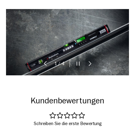
VORHERIGE
DIASHOW ANHALTEN
NÄCHSTE
von
1
/
4
Kundenbewertungen
Schreiben Sie die erste Bewertung