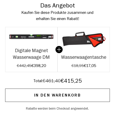
Das Angebot
Kaufen Sie diese Produkte zusammen und
erhalten Sie einen Rabatt!
Digitale Magnet
Wasserwaage DM
Wasserwaagentasche
Original price:
Current price:
Original price:
Current price:
€442,45
€398,20
€18,95
€17,05
Discounted price
€415,25
Original price
€461,40
Total:
IN DEN WARENKORB
Rabatte werden beim Checkout angewendet.