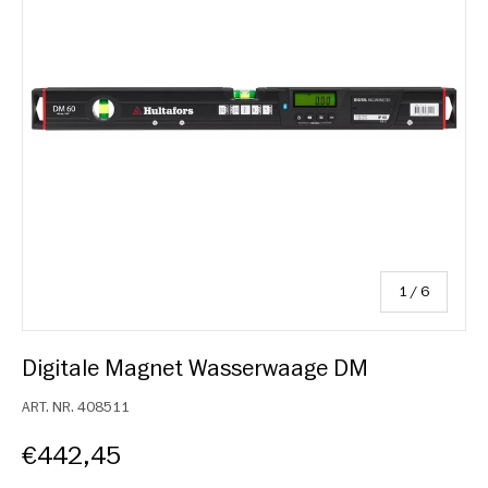
von
1
/
6
Digitale Magnet Wasserwaage DM
ART. NR.
408511
€442,45