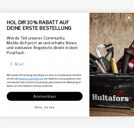
Entdecken Sie das Produkt:
HOL DIR 10 % RABATT AUF
Beobachten & Erforschen
DEINE ERSTE BESTELLUNG
Werde Teil unserer Community.
Melde dich jetzt an und erhalte News
und exklusive Angebote direkt in dein
Postfach.
E-Mail-Adresse
Mit meiner Anmeldung bestätige ich, dass ich mindestens 18 Jahre
alt bin, die
Datenschutzerklärung
der Hultafors Group gelesen und
Wiedergeben
verstanden habe und der Zusendung personalisierter Marketing-E-
Mails von der Hultafors Group zustimme.
Anmelden
Nein, danke