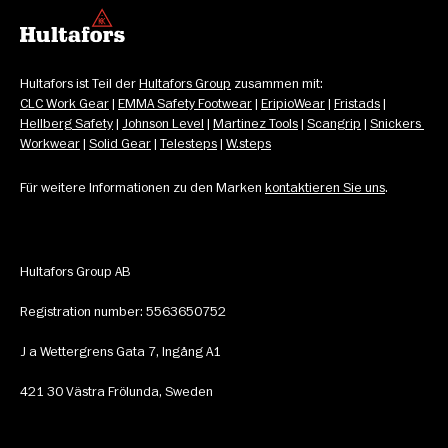
Hultafors ist Teil der 
Hultafors Group
 zusammen mit: 
CLC Work Gear
 | 
EMMA Safety Footwear
 | 
EripioWear
 | 
Fristads
 | 
Hellberg Safety
 | 
Johnson Level
 | 
Martinez Tools
 | 
Scangrip
 | 
Snickers 
Workwear
 | 
Solid Gear
 | 
Telesteps
 | 
W.steps
Für weitere Informationen zu den Marken 
kontaktieren Sie uns
.
Hultafors Group AB
Registration number: 5563650752
J a Wettergrens Gata 7, Ingång A1
421 30 Västra Frölunda, Sweden