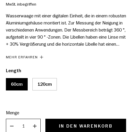
MwSt. inbegriffen
Wasserwaage mit einer digitalen Einheit, die in einem robusten
Aluminiumgehäuse montiert ist. Zur Messung der Neigung in
verschiedenen Anwendungen. Der Messbereich beträgt 360 °,
aufgeteilt in vier 90 ° -Zonen. Die Libellen haben eine Linse mit
+ 30% Vergrößerung und die horizontale Libelle hat einen
Lumineszenzreflektor. Einfacher Batteriewechsel und
MEHR ERFAHREN
automatische Abschaltung nach 5 Minuten.
Length
60cm
120cm
Menge
IN DEN WARENKORB
VERRINGERN
ERHÖHEN