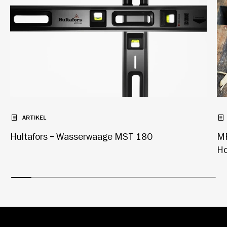
ARTIKEL
Hultafors – Wasserwaage MST 180
MP
Ho