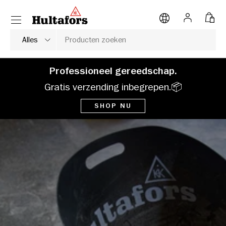
Hultafors Tools
Menu
NAAR INHOUD
Inloggen
Tas
Zoeken
Soort product
Alles
Professioneel gereedschap.
Gratis verzending inbegrepen.📦
SHOP NU