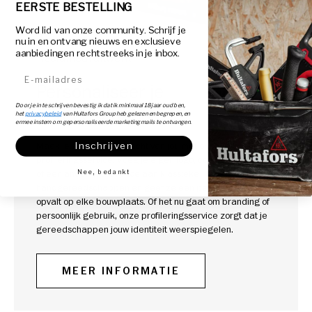
EERSTE BESTELLING
Word lid van onze community. Schrijf je
nu in en ontvang nieuws en exclusieve
aanbiedingen rechtstreeks in je inbox.
Reclamedrukwerk
E-mailadres
Personaliseer je
Door je in te schrijven bevestig ik dat ik minimaal 18 jaar oud ben,
gereedschappen
het
privacybeleid
van Hultafors Group heb gelezen en begrepen, en
ermee instem om gepersonaliseerde marketingmails te ontvangen.
Maak je gereedschap echt van jou met onze
Inschrijven
profileringsservice. Voeg je eigen logo, contactgegevens
of een ander ontwerp toe aan klassieke
Nee, bedankt
handgereedschappen en geef ze een personal touch die
opvalt op elke bouwplaats. Of het nu gaat om branding of
persoonlijk gebruik, onze profileringsservice zorgt dat je
gereedschappen jouw identiteit weerspiegelen.
MEER INFORMATIE