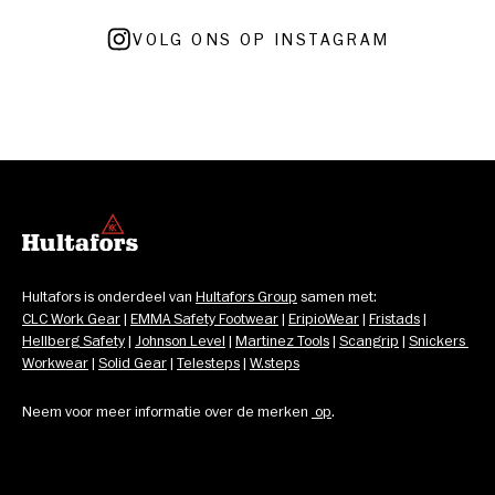
VOLG ONS OP INSTAGRAM
Hultafors is onderdeel van 
Hultafors Group
 samen met: 
CLC Work Gear
 | 
EMMA Safety Footwear
 | 
EripioWear
 | 
Fristads
 | 
Hellberg Safety
 | 
Johnson Level
 | 
Martinez Tools
 | 
Scangrip
 | 
Snickers 
Workwear
 | 
Solid Gear
 | 
Telesteps
 | 
W.steps
Neem voor meer informatie over de merken 
op
.