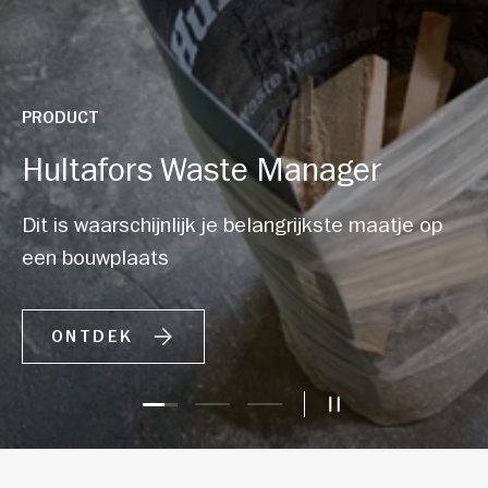
PRODUCT
Hultafors Waste Manager
Dit is waarschijnlijk je belangrijkste maatje op
een bouwplaats
ONTDEK
Dia laden 1 van 3
Dia laden 2 van 3
Dia laden 3 van 3
DIAVOORSTELLI