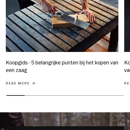
Koopgids - 5 belangrijke punten bij het kopen van
Ko
een zaag
va
KOOPGIDS - 5 BELANGRIJKE PUNTEN BIJ HET KOPE
KO
READ MORE
RE