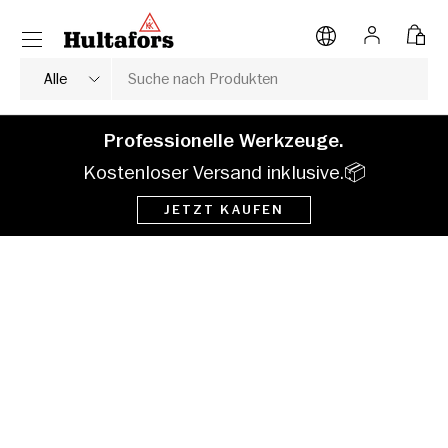
Menü
DIREKT ZUM INHALT
Anmelden
Tasc
Suche
Produkttyp
Alle
Professionelle Werkzeuge.
Kostenloser Versand inklusive.📦
JETZT KAUFEN