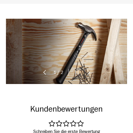
VORHERIGE
DIASHOW ANHALTEN
NÄCHSTE
von
1
/
2
Kundenbewertungen
Schreiben Sie die erste Bewertung