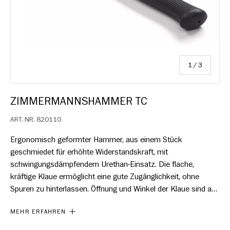
von
1
/
3
ZIMMERMANNSHAMMER TC
ART. NR.
820110
Ergonomisch geformter Hammer, aus einem Stück
geschmiedet für erhöhte Widerstandskraft, mit
schwingungsdämpfendem Urethan-Einsatz. Die flache,
kräftige Klaue ermöglicht eine gute Zugänglichkeit, ohne
Spuren zu hinterlassen. Öffnung und Winkel der Klaue sind auf
ein optimales Erfassen des Nagels ausgelegt. Der
MEHR ERFAHREN
ergonomisch geformte Griff mit deutlichem Endstopp für
einen sicheren Griff ist in zwei Größen erhältlich, Large und X-