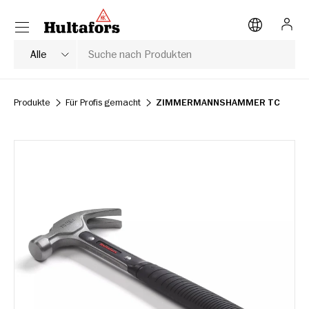
Menü
DIREKT ZUM INHALT
Anme
Suche
Produkttyp
Alle
Produkte
Für Profis gemacht
ZIMMERMANNSHAMMER TC