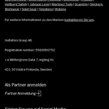
Hellberg Safety
 | 
Johnson Level
 | 
Martinez Tools
 | 
Scangrip
 | 
Snickers 
Workwear
 | 
Solid Gear
 | 
Telesteps
 | 
W.steps
Für weitere Informationen zu den Marken 
kontaktieren Sie uns
.
Hultafors Group AB
Registration number: 5563650752
J a Wettergrens Gata 7, Ingång A1
421 30 Västra Frölunda, Sweden
Als Partner anmelden
Partner-Anmeldung