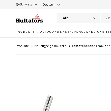
Schweiz
Deutsch
DIREKT ZUM INHALT
Suche
Produkttyp
Alle
PRODUKTE
OUTDOOR
WERBEAUFDRUCK
NEUIGKEITE
Produkte
Neuzugänge im Store
Feststehender Trockenb