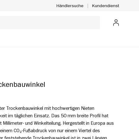
Kundendienst
Händlersuche
Anmelden
ockenbauwinkel
ter Trockenbauwinkel mit hochwertigen Nieten
eit im täglichen Einsatz. Das 50 mm breite Profil hat
 Millimeter- und Winkelteilung. Hergestellt in Europa aus
t einem CO₂-Fußabdruck von nur einem Viertel des
er feststehende Trockenbauwinkel ist in zwei Längen