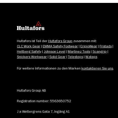
Hultafors ist Teil der 
Hultafors Group
 zusammen mit: 
CLC Work Gear
 | 
EMMA Safety Footwear
 | 
EripioWear
 | 
Fristads
 | 
Hellberg Safety
 | 
Johnson Level
 | 
Martinez Tools
 | 
Scangrip
 | 
Snickers Workwear
 | 
Solid Gear
 | 
Telesteps
 | 
W.steps
Für weitere Informationen zu den Marken 
kontaktieren Sie uns
.
Hultafors Group AB
Registration number: 5563650752
J a Wettergrens Gata 7, Ingång A1