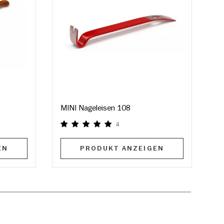
MINI Nageleisen 108
M
4
EN
PRODUKT ANZEIGEN