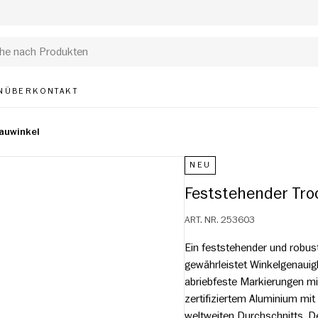
N
ÜBER
KONTAKT
auwinkel
NEU
Feststehender Tr
ART. NR.
253603
Ein feststehender und robus
gewährleistet Winkelgenauigk
abriebfeste Markierungen mit
zertifiziertem Aluminium mi
weltweiten Durchschnitts. D