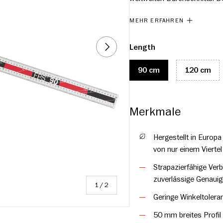
erhältlich: 90 und 120 cm
MEHR ERFAHREN
NÄCHSTE
Length
90 cm
120 cm
Merkmale
Hergestellt in Europ
von nur einem Vierte
Strapazierfähige Verb
zuverlässige Genauigk
von
1
/
2
Geringe Winkeltolera
50 mm breites Profil