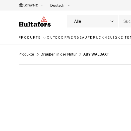
Schweiz
Deutsch
DIREKT ZUM INHALT
Suche
Produkttyp
Alle
PRODUKTE
OUTDOOR
WERBEAUFDRUCK
NEUIGKEITE
Produkte
Draußen in der Natur
ABY WALDAXT