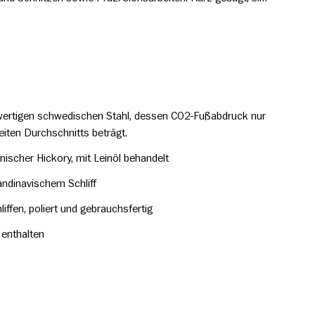
r. Wie alle unsere Äxte ist die Aby Waldaxt
wedischem Qualitäts-stahl gefertigt. Aby ist nach dem
k benannt, wo in der Mitte des 20. Jahrhunderts noch viele
ten.
ertigen schwedischen Stahl, dessen CO2-Fußabdruck nur
eiten Durchschnitts beträgt.
nischer Hickory, mit Leinöl behandelt
ndinavischem Schliff
liffen, poliert und gebrauchsfertig
 enthalten