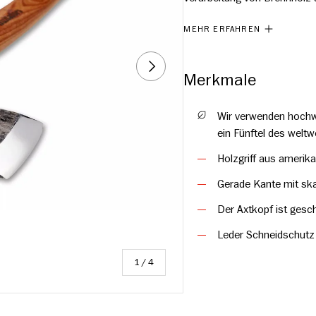
ist der perfekte Waldbegleite
MEHR ERFAHREN
handgeschmiedet und aus sch
nächsten Dorf von Hults Bru
NÄCHSTE
Arbeiter in der Schmiede leb
Merkmale
Wir verwenden hochw
ein Fünftel des weltw
Holzgriff aus amerika
Gerade Kante mit ska
Der Axtkopf ist gesch
Leder Schneidschutz
von
1
/
4