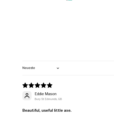
Sort by
Eddie Mason
Bury St Edmunds, GB
Beautiful, useful little axe.