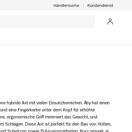
Kundendienst
Händlersuche
Anmelden
ne hybride Axt mit vielen Einsatzbereichen. Åby hat einen
 und eine Fingerkerbe unter dem Kopf für erhöhte
nne, ergonomische Griff minimiert das Gewicht, und
im Schlagen. Diese Axt ist perfekt für den Bau von Hütten,
und Schnitzen sowie Präzi-sionsarbeiten. Kurz gesagt, sie