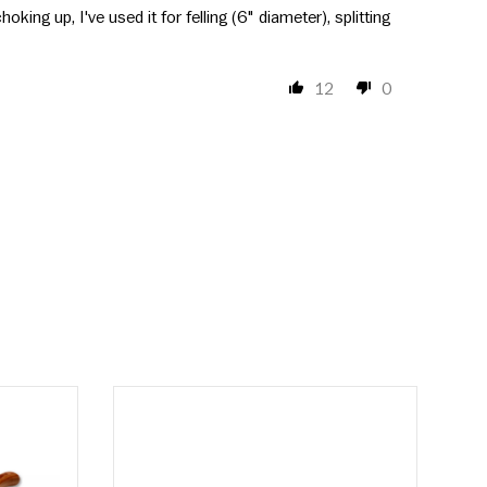
king up, I've used it for felling (6" diameter), splitting
12
0