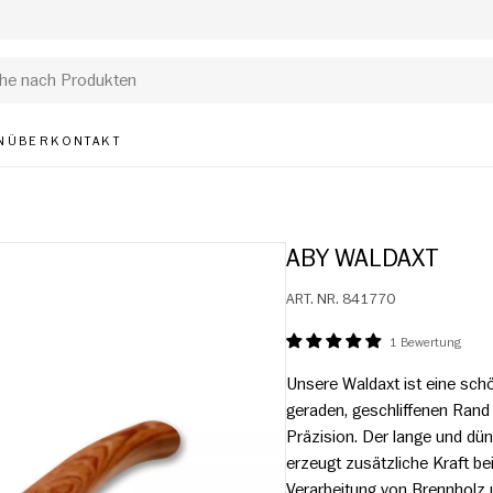
N
ÜBER
KONTAKT
ABY WALDAXT
ART. NR.
841770
1 Bewertung
Unsere Waldaxt ist eine schö
geraden, geschliffenen Rand
Präzision. Der lange und dü
erzeugt zusätzliche Kraft be
Verarbeitung von Brennholz 