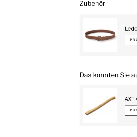
Zubehör
ht laden
 Galerieansicht laden
Lede
PR
Das könnten Sie 
AXT
PR