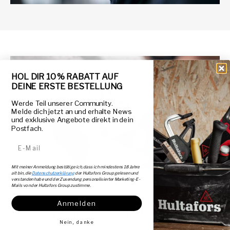
HOL DIR 10 % RABATT AUF
DEINE ERSTE BESTELLUNG
Werde Teil unserer Community.
Melde dich jetzt an und erhalte News
und exklusive Angebote direkt in dein
Postfach.
E-Mail-Adresse
VORHERIGE
DIASHOW ANHALTEN
NÄCHSTE
von
1
/
5
Mit meiner Anmeldung bestätige ich, dass ich mindestens 18 Jahre
alt bin, die
Datenschutzerklärung
der Hultafors Group gelesen und
verstanden habe und der Zusendung personalisierter Marketing-E-
Mails von der Hultafors Group zustimme.
Anmelden
Kundenbewertungen
Nein, danke