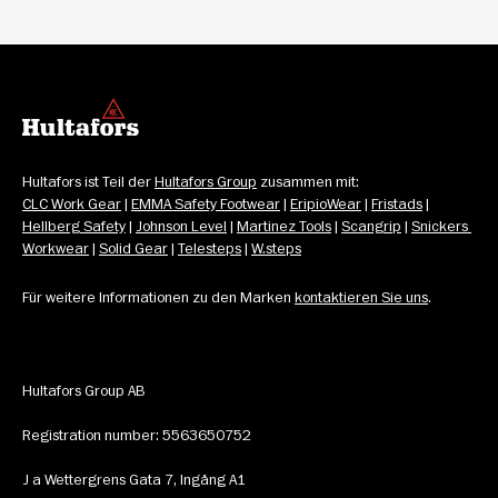
Hultafors ist Teil der 
Hultafors Group
 zusammen mit: 
CLC Work Gear
 | 
EMMA Safety Footwear
 | 
EripioWear
 | 
Fristads
 | 
Hellberg Safety
 | 
Johnson Level
 | 
Martinez Tools
 | 
Scangrip
 | 
Snickers 
Workwear
 | 
Solid Gear
 | 
Telesteps
 | 
W.steps
Für weitere Informationen zu den Marken 
kontaktieren Sie uns
.
Hultafors Group AB
Registration number: 5563650752
J a Wettergrens Gata 7, Ingång A1