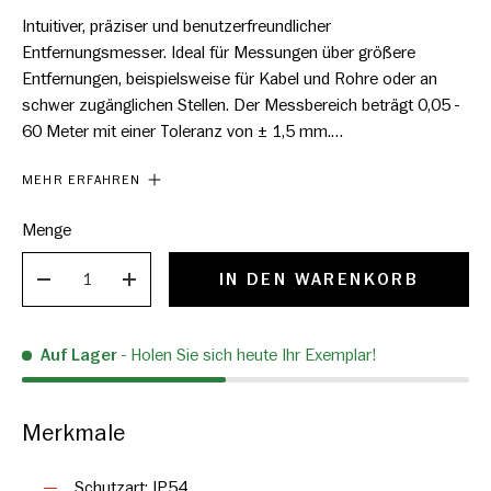
Intuitiver, präziser und benutzerfreundlicher
Entfernungsmesser. Ideal für Messungen über größere
Entfernungen, beispielsweise für Kabel und Rohre oder an
schwer zugänglichen Stellen. Der Messbereich beträgt 0,05 -
60 Meter mit einer Toleranz von ± 1,5 mm.
MEHR ERFAHREN
Neben der einfachen Entfernungsmessung können Sie Min.-
und Max.-Werte ermitteln, Entfernungen mit kontinuierlicher
Menge
Messung einstellen, Messungen addieren, subtrahieren und
speichern. Der Entfernungsmesser berechnet auch Flächen
IN DEN WARENKORB
VERRINGERN
ERHÖHEN
und Volumen. An schwer zugänglichen Stellen können Längen
und Höhen auch indirekt aus der Ferne gemessen werden.
Auf Lager
- Holen Sie sich heute Ihr Exemplar!
Über eine Bluetooth-Schnittstelle kann der HDL 60 mit der
Hultafors Mess-App verbunden werden. Hier können Sie
Messungen speichern, sie zu Bildern oder Bauplänen
Merkmale
hinzufügen und mit anderen teilen.
Schutzart: IP54.