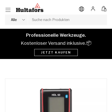
Menü
DIREKT ZUM INHALT
Anmelden
Tasc
Suche
Produkttyp
Alle
Professionelle Werkzeuge.
Kostenloser Versand inklusive.📦
JETZT KAUFEN