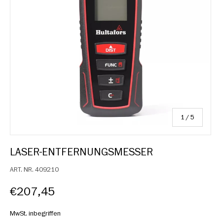
von
1
/
5
LASER-ENTFERNUNGSMESSER
ART. NR.
409210
€207,45
MwSt. inbegriffen