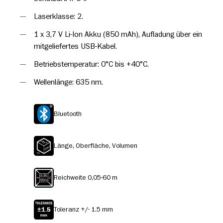
Ein Display mit Hintergrundbeleuchtung ermöglicht bessere
Ablesbarkeit bei Dunkelheit. Mit seinem kompakten Design ist
Laserklasse: 2.
der Entfernungsmesser perfekt zum Mitnehmen. Er wird in
1 x 3,7 V Li-Ion Akku (850 mAh), Aufladung über ein
einem weichen Schutzetui geliefert, das am Gürtel befestigt
mitgeliefertes USB-Kabel.
werden kann.
Betriebstemperatur: 0°C bis +40°C.
Wellenlänge: 635 nm.
Bluetooth
Länge, Oberfläche, Volumen
Reichweite 0,05-60 m
Toleranz +/- 1.5 mm