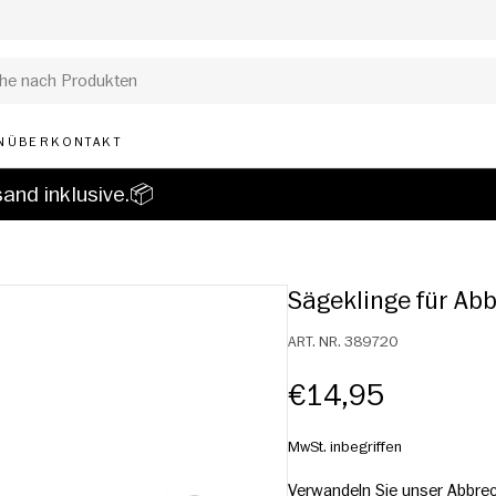
N
ÜBER
KONTAKT
and inklusive.📦
Sägeklinge für A
ART. NR.
389720
€14,95
MwSt. inbegriffen
Verwandeln Sie unser Abbre