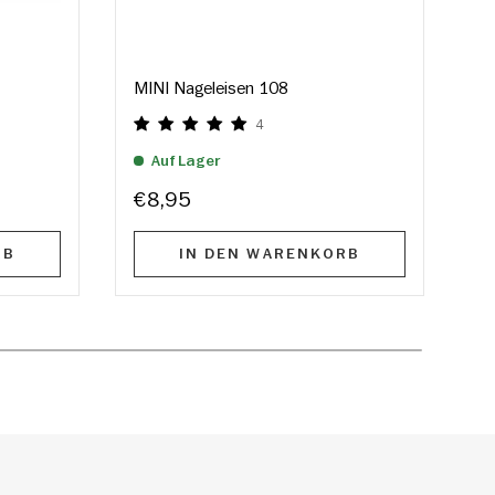
MINI Nageleisen 108
M
4
Auf Lager
€8,95
V
RB
IN DEN WARENKORB