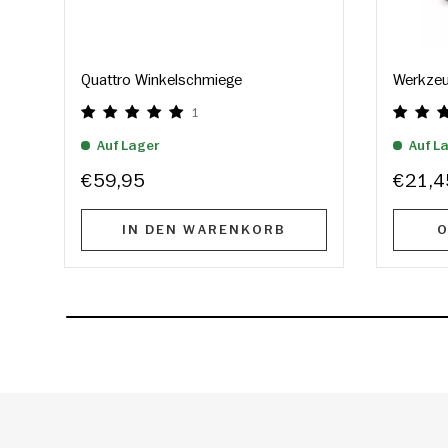
Quattro Winkelschmiege
Werkzeu
1
Auf Lager
Auf L
€59,95
€21,4
IN DEN WARENKORB
O