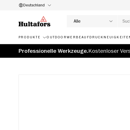
Deutschland
DIREKT ZUM INHALT
Suche
Produkttyp
Alle
PRODUKTE
OUTDOOR
WERBEAUFDRUCK
NEUIGKEITE
Professionelle Werkzeuge.
Kostenloser Vers