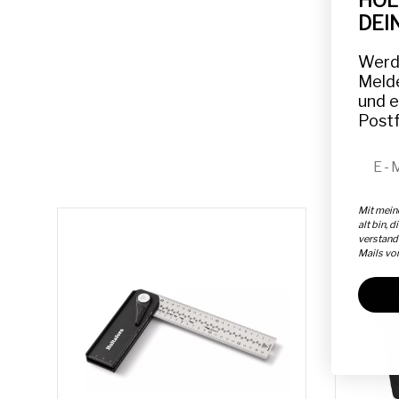
HOL
DEI
Werde
Melde
und e
Postf
E-Ma
Mit mein
alt bin, d
verstand
Mails vo