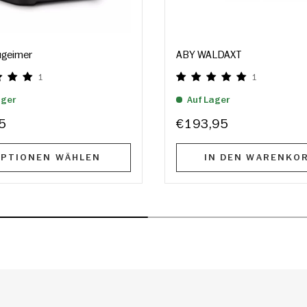
geimer
ABY WALDAXT
1
1
ager
Auf Lager
5
€193,95
PTIONEN WÄHLEN
IN DEN WARENKO