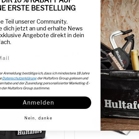
 DIR 10 % RABATT AUF
Schreiben Sie die erste Bewertung
NE ERSTE BESTELLUNG
 Teil unserer Community.
 dich jetzt an und erhalte News
xklusive Angebote direkt in dein
ach.
Am beliebtesten
il-Adresse
er Anmeldung bestätige ich, dass ich mindestens 18 Jahre
ie
Datenschutzerklärung
der Hultafors Group gelesen und
en habe und der Zusendung personalisierter Marketing-E-
n der Hultafors Group zustimme.
Anmelden
Nein, danke