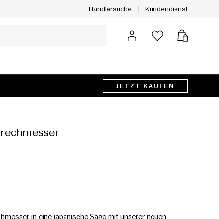
Kundendienst
Händlersuche
Anmelden
Tasche
JETZT KAUFEN
bbrechmesser
chmesser in eine japanische Säge mit unserer neuen