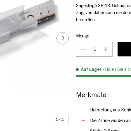
Sägeklinge SB-18. Gebaut na
Zug, von daher kann sie dün
herstellen.
Menge
NÄCHSTE
VERRINGERN
ERHÖHEN
Auf Lager
- Holen Sie si
Merkmale
Herstellung aus Kohl
von
1
/
2
Die Zähne wurden au