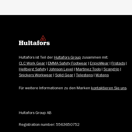
Hultafors ist Teil der 
Hultafors Group
 zusammen mit: 
CLC Work Gear
 | 
EMMA Safety Footwear
 | 
EripioWear
 | 
Fristads
 | 
Hellberg Safety
 | 
Johnson Level
 | 
Martinez Tools
 | 
Scangrip
 | 
Snickers Workwear
 | 
Solid Gear
 | 
Telesteps
 | 
W.steps
Für weitere Informationen zu den Marken 
kontaktieren Sie uns
.
Hultafors Group AB
Registration number: 5563650752