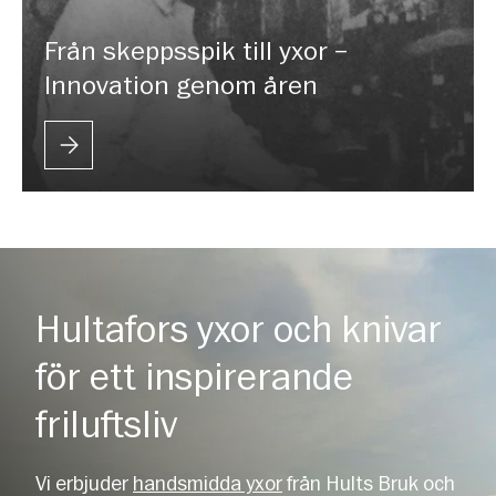
Från skeppsspik till yxor –
Innovation genom åren
Hultafors yxor och knivar
för ett inspirerande
friluftsliv
Vi erbjuder
handsmidda yxor
från Hults Bruk och