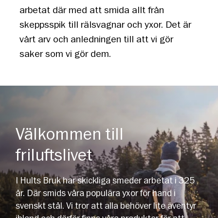
arbetat där med att smida allt från
skeppsspik till rälsvagnar och yxor. Det är
vårt arv och anledningen till att vi gör
saker som vi gör dem.
Välkommen till
friluftslivet
I Hults Bruk har skickliga smeder arbetat i 325
år. Där smids våra populära yxor för hand i
svenskt stål. Vi tror att alla behöver lite äventyr