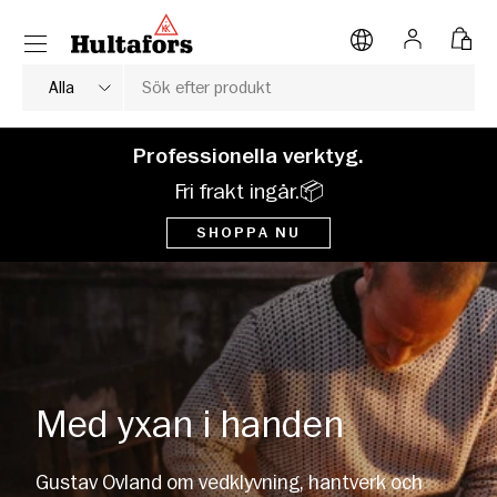
Meny
HOPPA TILL INNEHÅLL
Logga in
Väsk
Sök
Typ av produkt
Alla
Professionella verktyg.
Fri frakt ingår.📦
SHOPPA NU
Med yxan i handen
Gustav Ovland om vedklyvning, hantverk och