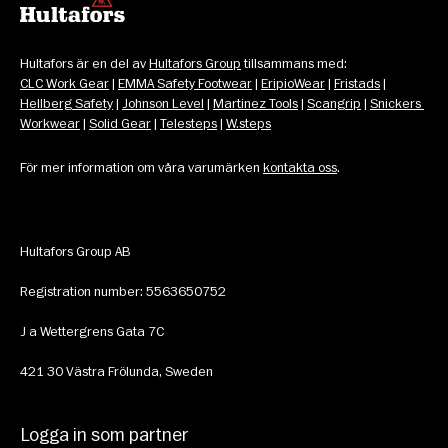
Hultafors är en del av 
Hultafors Group
 tillsammans med: 
CLC Work Gear
 | 
EMMA Safety Footwear
 | 
EripioWear
 | 
Fristads
 | 
Hellberg Safety
 | 
Johnson Level
 | 
Martinez Tools
 | 
Scangrip
 | 
Snickers 
Workwear
 | 
Solid Gear
 | 
Telesteps
 | 
W.steps
För mer information om våra varumärken 
kontakta oss
.
Hultafors Group AB
Registration number: 5563650752
J a Wettergrens Gata 7C 
421 30 Västra Frölunda, Sweden
Logga in som partner