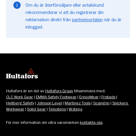
Om du är återförsäljare eller avtalskund
rekommenderar vi att du registrerar din
reklamation direkt från
partnerportalen
när du är
inloggad.
Hultafors är en del av 
Hultafors Group
 tillsammans med: 
CLC Work Gear
 | 
EMMA Safety Footwear
 | 
EripioWear
 | 
Fristads
 | 
Hellberg Safety
 | 
Johnson Level
 | 
Martinez Tools
 | 
Scangrip
 | 
Snickers 
Workwear
 | 
Solid Gear
 | 
Telesteps
 | 
W.steps
För mer information om våra varumärken 
kontakta oss
.