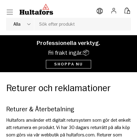
Meny
HOPPA TILL INNEHÅLL
Logga in
Väsk
Sök
Typ av produkt
Alla
Professionella verktyg.
Fri frakt ingår.📦
SHOPPA NU
Returer och reklamationer
Returer & Återbetalning
Hultafors använder ett digitalt retursystem som gör det enkelt
att returnera en produkt. Vi har 30 dagars returrätt på alla köp
som görs via vår webbutik på hultafors.com. Returer som