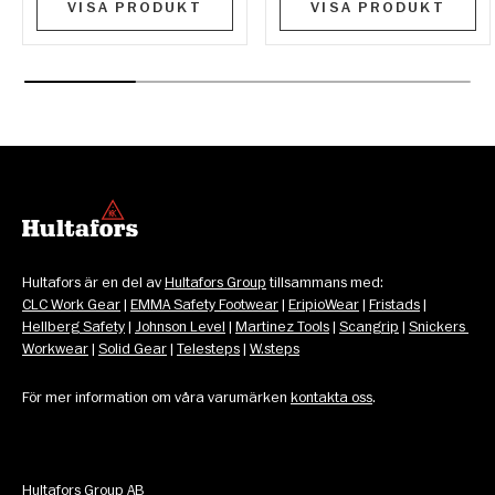
VISA PRODUKT
VISA PRODUKT
Hultafors är en del av 
Hultafors Group
 tillsammans med: 
CLC Work Gear
 | 
EMMA Safety Footwear
 | 
EripioWear
 | 
Fristads
 | 
Hellberg Safety
 | 
Johnson Level
 | 
Martinez Tools
 | 
Scangrip
 | 
Snickers 
Workwear
 | 
Solid Gear
 | 
Telesteps
 | 
W.steps
För mer information om våra varumärken 
kontakta oss
.
Hultafors Group AB