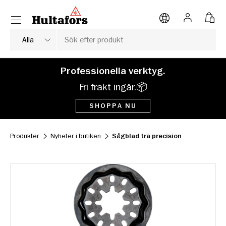
Meny
HOPPA TILL INNEHÅLL
Logga in
Väsk
Sök
Typ av produkt
Alla
Professionella verktyg.
Fri frakt ingår.📦
SHOPPA NU
Produkter
Nyheter i butiken
Sågblad trä precision