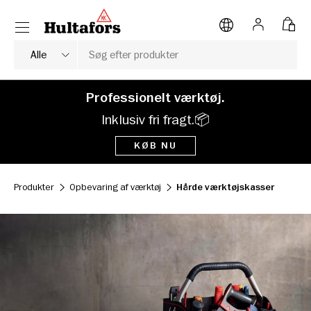
Menu
SPRING TIL INDHOLD
Log på
Task
Søg
Produkttype
Alle
Professionelt værktøj.
Inklusiv fri fragt.📦
KØB NU
Produkter
Opbevaring af værktøj
Hårde værktøjskasser