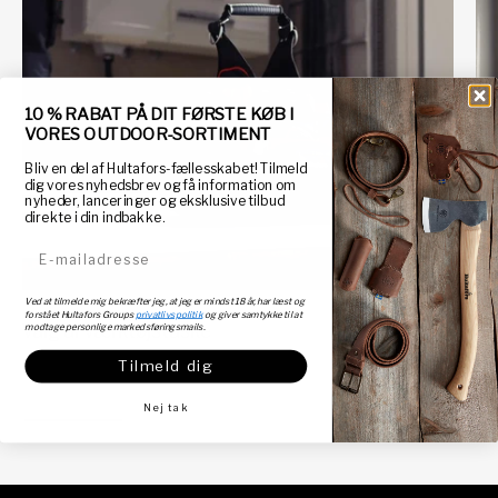
10 % RABAT PÅ DIT FØRSTE KØB I
VORES OUTDOOR-SORTIMENT
Bliv en del af Hultafors-fællesskabet! Tilmeld
dig vores nyhedsbrev og få information om
nyheder, lanceringer og eksklusive tilbud
direkte i din indbakke.
E-mailadresse
Ved at tilmelde mig bekræfter jeg, at jeg er mindst 18 år, har læst og
forstået Hultafors Groups
privatlivspolitik
og giver samtykke til at
Valg af værktøjstaske
Væ
modtage personlige markedsføringsmails.
Tilmeld dig
Nej tak