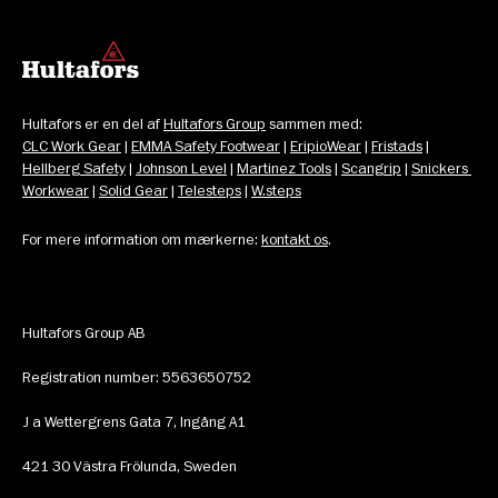
Hultafors er en del af 
Hultafors Group
 sammen med: 
CLC Work Gear
 | 
EMMA Safety Footwear
 | 
EripioWear
 | 
Fristads
 | 
Hellberg Safety
 | 
Johnson Level
 | 
Martinez Tools
 | 
Scangrip
 | 
Snickers 
Workwear
 | 
Solid Gear
 | 
Telesteps
 | 
W.steps
For mere information om mærkerne: 
kontakt os
.
Hultafors Group AB
Registration number: 5563650752
J a Wettergrens Gata 7, Ingång A1
421 30 Västra Frölunda, Sweden