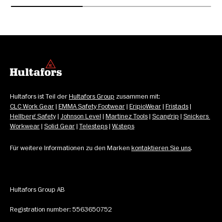
Hultafors ist Teil der 
Hultafors Group
 zusammen mit: 
CLC Work Gear
 | 
EMMA Safety Footwear
 | 
EripioWear
 | 
Fristads
 | 
Hellberg Safety
 | 
Johnson Level
 | 
Martinez Tools
 | 
Scangrip
 | 
Snickers 
Workwear
 | 
Solid Gear
 | 
Telesteps
 | 
W.steps
Für weitere Informationen zu den Marken 
kontaktieren Sie uns
.
Hultafors Group AB
Registration number: 5563650752