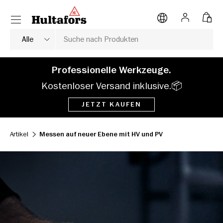
Menü
DIREKT ZUM INHALT
Anmelden
Tasc
Suche
Produkttyp
Alle
Professionelle Werkzeuge.
Kostenloser Versand inklusive.📦
JETZT KAUFEN
Artikel
Messen auf neuer Ebene mit HV und PV