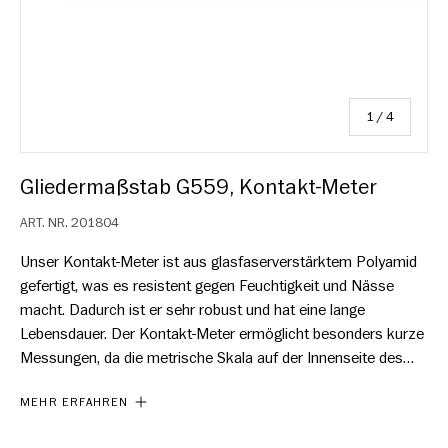
von
1
/
4
Gliedermaßstab G559, Kontakt-Meter
ART. NR.
201804
Unser Kontakt-Meter ist aus glasfaserverstärktem Polyamid
gefertigt, was es resistent gegen Feuchtigkeit und Nässe
macht. Dadurch ist er sehr robust und hat eine lange
Lebensdauer. Der Kontakt-Meter ermöglicht besonders kurze
Messungen, da die metrische Skala auf der Innenseite des
ersten Stabes beginnt. Das bedeutet, dass der Teil des
MEHR ERFAHREN
Maßstabes, der gefaltet wird, oben auf dem Stab und nicht
unten wie bei einem normalen Maßstab beginnt. Metrische