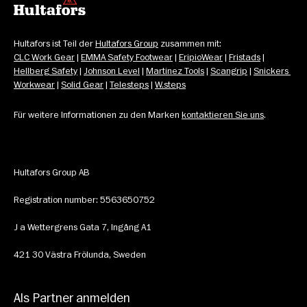
Hultafors ist Teil der 
Hultafors Group
 zusammen mit: 
CLC Work Gear
 | 
EMMA Safety Footwear
 | 
EripioWear
 | 
Fristads
 | 
Hellberg Safety
 | 
Johnson Level
 | 
Martinez Tools
 | 
Scangrip
 | 
Snickers 
Workwear
 | 
Solid Gear
 | 
Telesteps
 | 
W.steps
Für weitere Informationen zu den Marken 
kontaktieren Sie uns
.
Hultafors Group AB
Registration number: 5563650752
J a Wettergrens Gata 7, Ingång A1
421 30 Västra Frölunda, Sweden
Als Partner anmelden