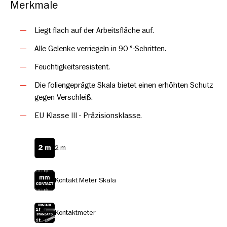
Abstufung mit Zentimeter-/Millimeterangaben auf beiden
Merkmale
Seiten und roten Dezimeter-Markierungen.
Liegt flach auf der Arbeitsfläche auf.
Alle Gelenke verriegeln in 90 °-Schritten.
Feuchtigkeitsresistent.
Die foliengeprägte Skala bietet einen erhöhten Schutz
gegen Verschleiß.
EU Klasse III - Präzisionsklasse.
2 m
Kontakt Meter Skala
Kontaktmeter