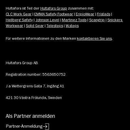
Hultafors ist Teil der 
Hultafors Group
 zusammen mit: 
CLC Work Gear
 | 
EMMA Safety Footwear
 | 
EripioWear
 | 
Fristads
 | 
Hellberg Safety
 | 
Johnson Level
 | 
Martinez Tools
 | 
Scangrip
 | 
Snickers 
Workwear
 | 
Solid Gear
 | 
Telesteps
 | 
W.steps
Für weitere Informationen zu den Marken 
kontaktieren Sie uns
.
Hultafors Group AB
Registration number: 5563650752
J a Wettergrens Gata 7, Ingång A1
421 30 Västra Frölunda, Sweden
Als Partner anmelden
Partner-Anmeldung