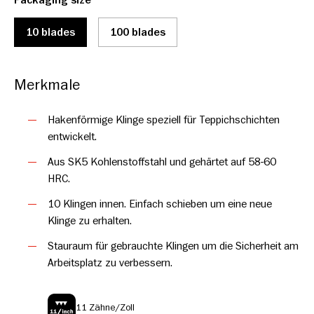
Packaging size
aufbewahrt werden, um den Arbeitsplatz sicher zu halten.
(Auch als großformatiger Spender mit 100 Klingen erhältlich.)
10 blades
100 blades
Merkmale
Hakenförmige Klinge speziell für Teppichschichten
entwickelt.
Aus SK5 Kohlenstoffstahl und gehärtet auf 58-60
HRC.
10 Klingen innen. Einfach schieben um eine neue
Klinge zu erhalten.
Stauraum für gebrauchte Klingen um die Sicherheit am
Arbeitsplatz zu verbessern.
11 Zähne/Zoll