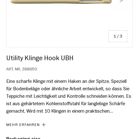
von
1
/
3
Utility Klinge Hook UBH
ART. NR.
388650
Eine scharfe Klinge mit einem Haken an der Spitze. Speziell
für Bodenbeläge oder ähnliche Arbeit entwickelt, so dass Sie
Teppiche mit Leichtigkeit und Kontrolle schneiden können. Es
ist aus gehärtetem Kohlenstoffstahl für langlebige Schärfe
gemacht. Wird mit 10 Klingen in einem praktischen
federbeladenen Spender für einen einfachen Messerwechsel
MEHR ERFAHREN
geliefert. Der Spender passt in den Griff der Hultafors-Messer.
Gebrauchte Klingen können auf der Rückseite des Spenders