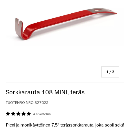
/
1
/
3
Sorkkarauta 108 MINI, teräs
TUOTENRO NRO
827023
4 arvostelua
Pieni ja monikäyttöinen 7,5” terässorkkarauta, joka sopii sekä