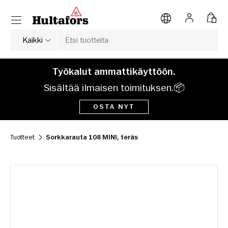
Valikko
SIIRRY SISÄLTÖÖN
Kirjaudu si
Lauk
Haku
Tuotetyyppi
Kaikki
Työkalut ammattikäyttöön.
Sisältää ilmaisen toimituksen.📦
OSTA NYT
Tuotteet
Sorkkarauta 108 MINI, teräs