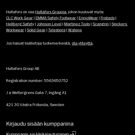
Hultafors on osa 
Hultafors Groupia
, johon kuuluvat myös: 
CLC Work Gear
 | 
EMMA Safety Footwear
 | 
EripioWear
 | 
Fristads
 | 
Hellberg Safety
 | 
Johnson Level
 | 
Martinez Tools
 | 
Scangrip
 | 
Snickers 
Workwear
 | 
Solid Gear
 | 
Telesteps
 | 
W.steps
Jos haluat lisätietoja tuotemerkeistä, 
ota yhteyttä
.
Hultafors Group AB
Registration number: 5563650752
J a Wettergrens Gata 7, Ingång A1
421 30 Västra Frölunda, Sweden
Kirjaudu sisään kumppanina
Kumppanin sisäänkirjautuminen