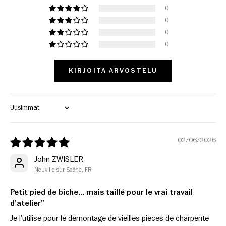
0
0
0
0
KIRJOITA ARVOSTELU
Sort by
02/06/2026
John ZWISLER
Neuville-sur-Saône, FR
Petit pied de biche… mais taillé pour le vrai travail
d’atelier”
Je l’utilise pour le démontage de vieilles pièces de charpente