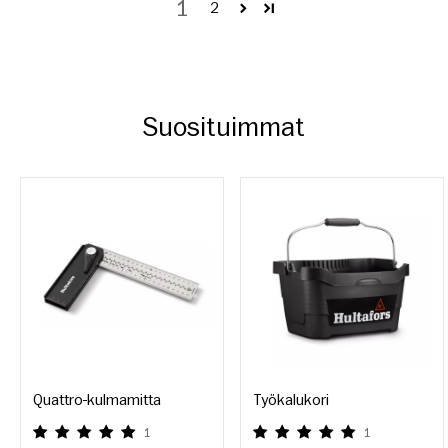
1
2
Suosituimmat
Quattro-kulmamitta
Työkalukori
1
1