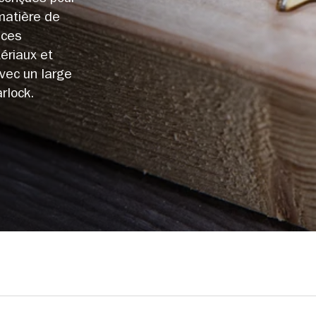
matière de
nces
ériaux et
vec un large
rlock.