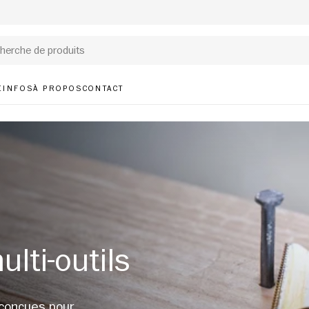
E
INFOS
À PROPOS
CONTACT
lti-outils
 conçues pour