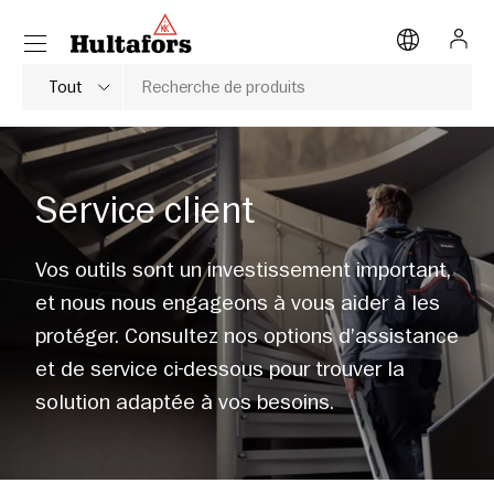
Menu
ALLER AU CONTENU
Se c
Rechercher
Type de produit
Tout
Service client
Vos outils sont un investissement important,
et nous nous engageons à vous aider à les
protéger. Consultez nos options d’assistance
et de service ci-dessous pour trouver la
solution adaptée à vos besoins.