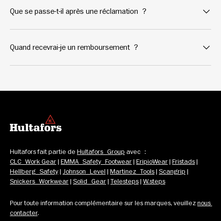
Que se passe-t-il après une réclamation ?
Quand recevrai-je un remboursement ?
Hultafors fait partie de 
Hultafors Group
 avec : 
CLC Work Gear
 | 
EMMA Safety Footwear
 | 
EripioWear
 | 
Fristads
 | 
Hellberg Safety
 | 
Johnson Level
 | 
Martinez Tools
 | 
Scangrip
 | 
Snickers Workwear
 | 
Solid Gear
 | 
Telesteps
 | 
W.steps
Pour toute information complémentaire sur les marques, veuillez 
nous 
contacter
.