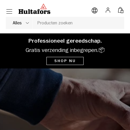
Hultafors Tools
Menu
NAAR INHOUD
Inloggen
Tas
Zoeken
Soort product
Alles
Professioneel gereedschap.
Gratis verzending inbegrepen.📦
SHOP NU