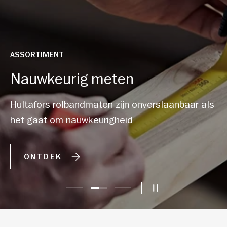
ASSORTIMENT
Nauwkeurig meten
Hultafors rolbandmaten zijn onverslaanbaar als
het gaat om nauwkeurigheid
ONTDEK
Dia laden 2 van 3
Dia laden 1 van 3
Dia laden 3 van 3
DIAVOORSTELLI