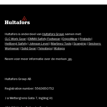
Hultafors is onderdeel van 
Hultafors Group
 samen met: 
CLC Work Gear
 | 
EMMA Safety Footwear
 | 
EripioWear
 | 
Fristads
 | 
Hellberg Safety
 | 
Johnson Level
 | 
Martinez Tools
 | 
Scangrip
 | 
Snickers 
Workwear
 | 
Solid Gear
 | 
Telesteps
 | 
W.steps
Neem voor meer informatie over de merken 
op
.
Hultafors Group AB
Registration number: 5563650752
J a Wettergrens Gata 7, Ingång A1