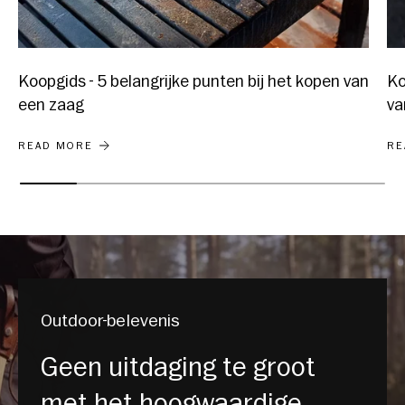
Koopgids - 5 belangrijke punten bij het kopen van
Ko
een zaag
va
KOOPGIDS - 5 BELANGRIJKE PUNTEN BIJ HET KOPE
KO
READ MORE
RE
Outdoor-belevenis
Geen uitdaging te groot
met het hoogwaardige