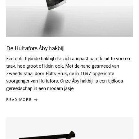
De Hultafors Åby hakbijl
Een echt hybride hakbijl die zich aanpast aan de uit te voeren
taak, hoe groot of klein ook. Met de hand gesmeed van
Zweeds staal door Hults Bruk, de in 1697 opgerichte
voorganger van Hultafors. Onze Åby hakbijl is een tijdloos
gereedschap in een modern jasje.
DE HULTAFORS ÅBY HAKBIJL
READ MORE