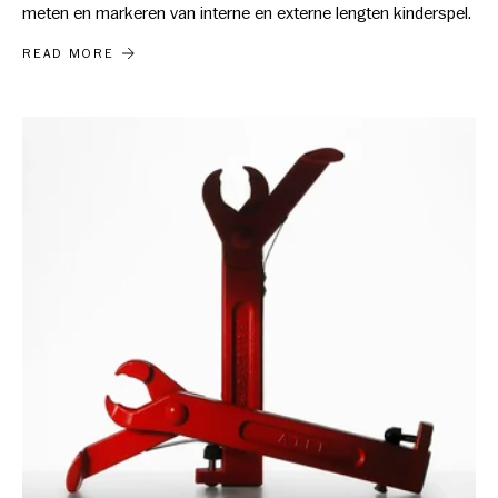
meten en markeren van interne en externe lengten kinderspel.
DE HULTAFORS MARKEERMETER TALMETER
READ MORE