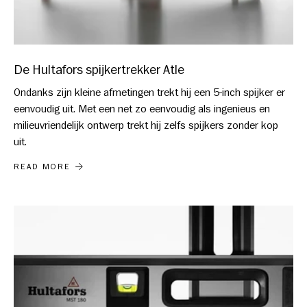
De Hultafors spijkertrekker Atle
Ondanks zijn kleine afmetingen trekt hij een 5-inch spijker er
eenvoudig uit. Met een net zo eenvoudig als ingenieus en
milieuvriendelijk ontwerp trekt hij zelfs spijkers zonder kop
uit.
DE HULTAFORS SPIJKERTREKKER ATLE
READ MORE