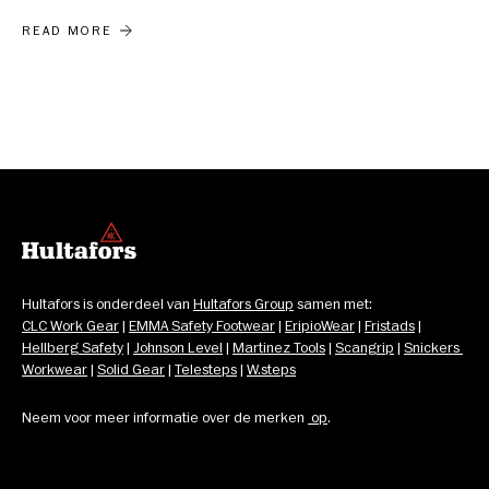
DE HULTAFORS ALUMINIUM BREEKSTANG
READ MORE
Hultafors is onderdeel van 
Hultafors Group
 samen met: 
CLC Work Gear
 | 
EMMA Safety Footwear
 | 
EripioWear
 | 
Fristads
 | 
Hellberg Safety
 | 
Johnson Level
 | 
Martinez Tools
 | 
Scangrip
 | 
Snickers 
Workwear
 | 
Solid Gear
 | 
Telesteps
 | 
W.steps
Neem voor meer informatie over de merken 
op
.