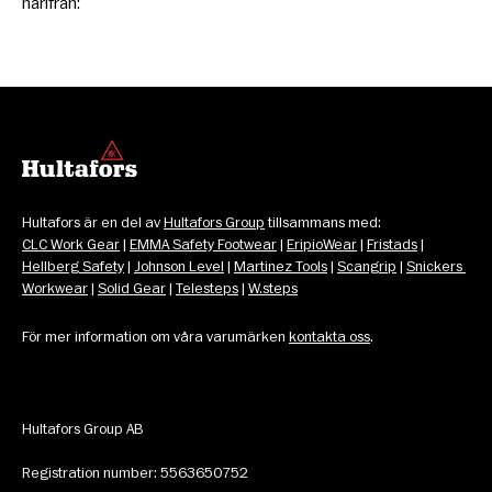
härifrån:
Hultafors är en del av 
Hultafors Group
 tillsammans med: 
CLC Work Gear
 | 
EMMA Safety Footwear
 | 
EripioWear
 | 
Fristads
 | 
Hellberg Safety
 | 
Johnson Level
 | 
Martinez Tools
 | 
Scangrip
 | 
Snickers 
Workwear
 | 
Solid Gear
 | 
Telesteps
 | 
W.steps
För mer information om våra varumärken 
kontakta oss
.
Hultafors Group AB
Registration number: 5563650752