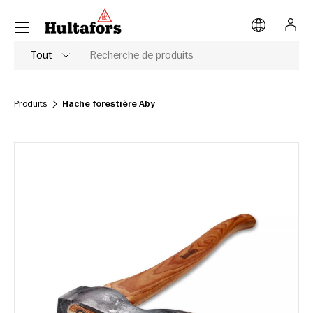
Menu
ALLER AU CONTENU
Se c
Rechercher
Type de produit
Tout
Produits
Hache forestière Aby