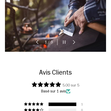
PRÉCÉDENT
METTRE LE DIAPORAMA
SUIVANT
sur
1
/
3
Avis Clients
5.00 sur 5
Basé sur 1 avis
1
0