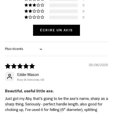
0
0
0
ÉCRIRE UN AVIS
Sort by
05/06/2025
Eddie Mason
Bury St Edmunds, GB
Beautiful, useful little axe.
Just got my Aby, that's going to be the axe's name, sharp as a
sharp thing. Seriously - perfect handle length, also good for
choking up, I've used it for felling (6" diameter), splitting