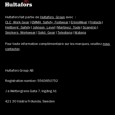
Hultafors fait partie de 
Hultafors Group
 avec : 
CLC Work Gear
 | 
EMMA Safety Footwear
 | 
EripioWear
 | 
Fristads
 | 
Hellberg Safety
 | 
Johnson Level
 | 
Martinez Tools
 | 
Scangrip
 | 
Snickers Workwear
 | 
Solid Gear
 | 
Telesteps
 | 
W.steps
Pour toute information complémentaire sur les marques, veuillez 
nous 
contacter
.
Hultafors Group AB
Registration number: 5563650752
J a Wettergrens Gata 7, Ingång A1
421 30 Västra Frölunda, Sweden