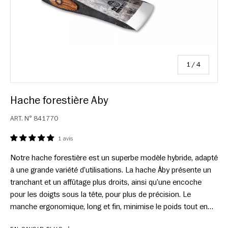
sur
1
/
4
Hache forestière Aby
ART. N°
841770
1 avis
Notre hache forestière est un superbe modèle hybride, adapté
à une grande variété d’utilisations. La hache Åby présente un
tranchant et un affûtage plus droits, ainsi qu’une encoche
pour les doigts sous la tête, pour plus de précision. Le
manche ergonomique, long et fin, minimise le poids tout en
vous offrant une plus grande force de frappe. Cette hache est