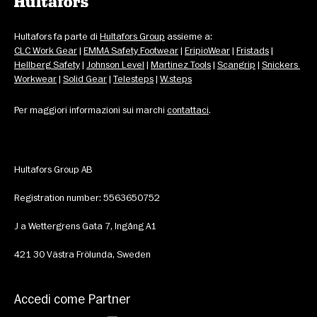
Hultafors fa parte di 
Hultafors Group
 assieme a: 
CLC Work Gear
 | 
EMMA Safety Footwear
 | 
EripioWear
 | 
Fristads
 | 
Hellberg Safety
 | 
Johnson Level
 | 
Martinez Tools
 | 
Scangrip
 | 
Snickers 
Workwear
 | 
Solid Gear
 | 
Telesteps
 | 
W.steps
Per maggiori informazioni sui marchi 
contattaci
.
Hultafors Group AB
Registration number: 5563650752
J a Wettergrens Gata 7, Ingång A1
421 30 Västra Frölunda, Sweden
Accedi come Partner