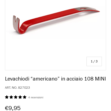
su
1
/
3
Levachiodi “americano” in acciaio 108 MINI
ART. NO.
827023
4 recensioni
€9,95