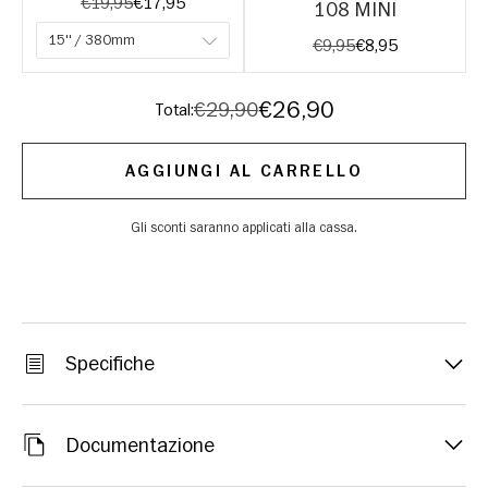
Original price:
Current price:
€19,95
€17,95
108 MINI
Original price:
Current price:
€9,95
€8,95
Discounted price
€26,90
Original price
€29,90
Total:
AGGIUNGI AL CARRELLO
Gli sconti saranno applicati alla cassa.
Specifiche
Documentazione