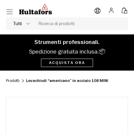
Menu
VAI AL CONTENUTO
Accedi
Bors
Cerca
Tipo di prodotto
Tutti
Strumenti professionali.
Spedizione gratuita inclusa.📦
ACQUISTA ORA
Prodotti
Levachiodi “americano” in acciaio 108 MINI