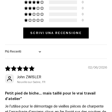
0
0
0
0
SCRIVI UNA RECENSIONE
Sort by
02/06/2026
John ZWISLER
Neuville-sur-Saône, FR
Petit pied de biche… mais taillé pour le vrai travail
d’atelier”
Je l’utilise pour le démontage de vieilles pièces de charpente
et l’arrachage d’anciens clous en fer forgé sur des poutres de