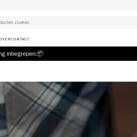
OVER
CONTACT
ing inbegrepen.📦