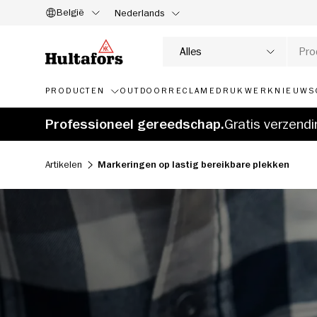
België
Nederlands
NAAR INHOUD
Zoeken
Soort product
Alles
PRODUCTEN
OUTDOOR
RECLAMEDRUKWERK
NIEUWS
Professioneel gereedschap.
Gratis verzend
Artikelen
Markeringen op lastig bereikbare plekken