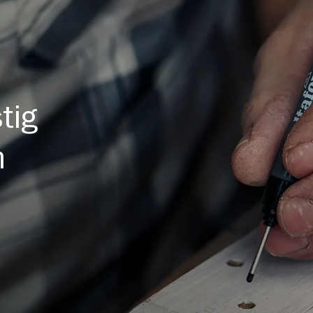
tig
n