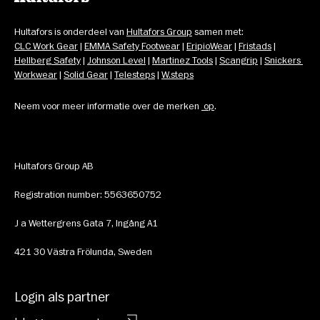
Hultafors is onderdeel van 
Hultafors Group
 samen met: 
CLC Work Gear
 | 
EMMA Safety Footwear
 | 
EripioWear
 | 
Fristads
 | 
Hellberg Safety
 | 
Johnson Level
 | 
Martinez Tools
 | 
Scangrip
 | 
Snickers 
Workwear
 | 
Solid Gear
 | 
Telesteps
 | 
W.steps
Neem voor meer informatie over de merken 
op
.
Hultafors Group AB
Registration number: 5563650752
J a Wettergrens Gata 7, Ingång A1
421 30 Västra Frölunda, Sweden
Login als partner