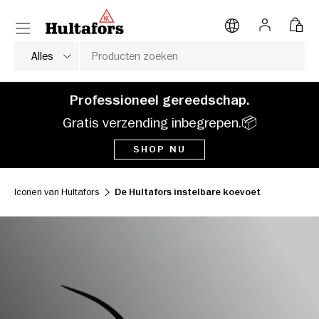
Menu
NAAR INHOUD
Inloggen
Tas
Zoeken
Soort product
Alles
Professioneel gereedschap.
Gratis verzending inbegrepen.📦
SHOP NU
Iconen van Hultafors
De Hultafors instelbare koevoet