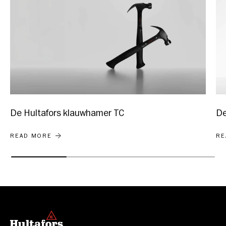
De Hultafors klauwhamer TC
De
DE HULTAFORS KLAUWHAMER TC
DE
READ MORE
RE