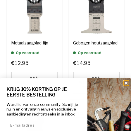
Metaalzaagblad fijn
Gebogen houtzaagblad
Op voorraad
Op voorraad
€12,95
€14,95
AAN
AAN
WINKELWAGEN
WINKELWAGEN
TOEVOEGEN
TOEVOEGEN
KRIJG 10% KORTING OP JE
EERSTE BESTELLING
Word lid van onze community. Schrijf je
nu in en ontvang nieuws en exclusieve
NIEUW
NIEUW
aanbiedingen rechtstreeks in je inbox.
E-mailadres