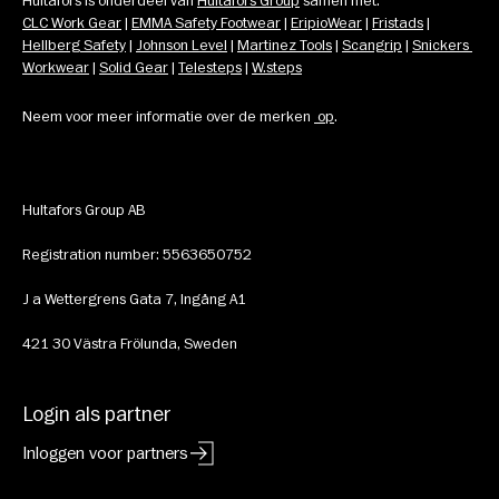
Hultafors is onderdeel van 
Hultafors Group
 samen met: 
CLC Work Gear
 | 
EMMA Safety Footwear
 | 
EripioWear
 | 
Fristads
 | 
Hellberg Safety
 | 
Johnson Level
 | 
Martinez Tools
 | 
Scangrip
 | 
Snickers 
Workwear
 | 
Solid Gear
 | 
Telesteps
 | 
W.steps
Neem voor meer informatie over de merken 
op
.
Hultafors Group AB
Registration number: 5563650752
J a Wettergrens Gata 7, Ingång A1
421 30 Västra Frölunda, Sweden
Login als partner
Inloggen voor partners