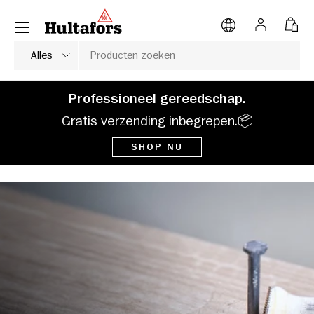
Menu
NAAR INHOUD
Inloggen
Tas
Zoeken
Soort product
Alles
Professioneel gereedschap.
Gratis verzending inbegrepen.📦
SHOP NU