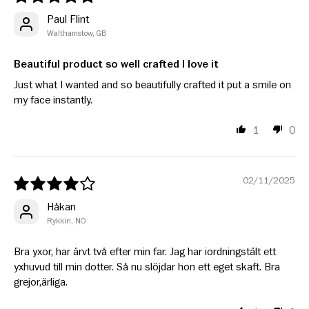
Paul Flint
Walthamstow, GB
Beautiful product so well crafted I love it
Just what I wanted and so beautifully crafted it put a smile on
my face instantly.
1
0
02/11/2025
Håkan
Rykkin, NO
Bra yxor, har ärvt två efter min far. Jag har iordningstält ett
yxhuvud till min dotter. Så nu slöjdar hon ett eget skaft. Bra
grejor,ärliga.