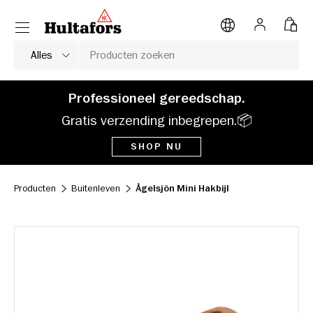
Menu
NAAR INHOUD
Inloggen
Tas
Zoeken
Soort product
Alles
Professioneel gereedschap.
Gratis verzending inbegrepen.📦
SHOP NU
Producten
Buitenleven
Ågelsjön Mini Hakbijl