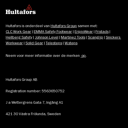
Hultafors is onderdeel van 
Hultafors Group
 samen met: 
CLC Work Gear
 | 
EMMA Safety Footwear
 | 
EripioWear
 | 
Fristads
 | 
Hellberg Safety
 | 
Johnson Level
 | 
Martinez Tools
 | 
Scangrip
 | 
Snickers 
Workwear
 | 
Solid Gear
 | 
Telesteps
 | 
W.steps
Neem voor meer informatie over de merken 
op
.
Hultafors Group AB
Registration number: 5563650752
J a Wettergrens Gata 7, Ingång A1
421 30 Västra Frölunda, Sweden