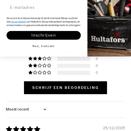
Klantbeoordelingen
E-mailadres
Door je in te schrijven bevestig ik dat ik minimaal 18 jaar oud ben,
4.33 van de 5
het
privacybeleid
van Hultafors Group heb gelezen en begrepen, en
ermee instem om gepersonaliseerde marketingmails te ontvangen.
Gebaseerd op 3 beoordelingen
Inschrijven
1
Nee, bedankt
2
0
0
0
SCHRIJF EEN BEOORDELING
Sort by
25/12/2025