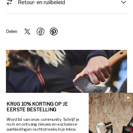
Retour- en ruilbeleid
Delen
VORIGE
DIAVOORSTELLING ON
VOLGENDE
van
1
/
3
KRIJG 10% KORTING OP JE
EERSTE BESTELLING
Word lid van onze community. Schrijf je
nu in en ontvang nieuws en exclusieve
aanbiedingen rechtstreeks in je inbox.