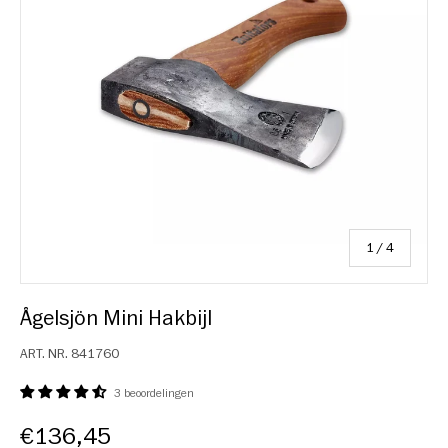
van
1
/
4
Ågelsjön Mini Hakbijl
ART. NR.
841760
3 beoordelingen
€136,45