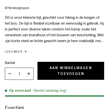
BTW inbegrepen
Dit is onze kleinste bijl, geschikt voor hiking in de bergen of
het bos. De bijl is flexibel inzetbaar en eenvoudig in gebruik, hij
is perfect voor diverse taken rondom het kamp zoals het
verwerken van brandhout of het bouwen van beschutting. Met
zijn korte steel en lichte gewicht neem je hem makkelijk mee
in een rugzak of bevestig je hem aan een riem. Deze bijl is
LEES MEER
een favoriet bij iedereen die graag tijd doorbrengt rond het
kampvuur. De bijl is met de hand gesmeed van Zweeds
Aantal
kwaliteitsstaal in de smederij in Hults Bruk waar de
AAN WINKELWAGEN
smidstraditie terug gaat tot het jaar 1697. De minibijl is
TOEVOEGEN
VERLAGEN
VERHOGEN
vernoemd naar het nabijgelegen meer Ågelsjön, waar vroeger
het water om het waterrad aan te drijven aan werd
onttrokken. Onderhoud je bijl met aandacht en hij zal je vele
Op voorraad
- Bestel vandaag nog!
jaren vergezellen op je avonturen. Dankzij de kwaliteit en het
vakmanschap van deze bijl, bieden we je een levenslange
garantie op de bijlkop.
Functies