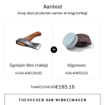
Aanbod
Koop deze producten samen en krijg korting!
Ågelsjön Mini Hakbijl
Slijpsteen
Original price:
Current price:
Original price:
Current price:
€136,45
€129,63
€58,45
€55,53
Discounted price
€185,16
Original price
€194,90
Total:
TOEVOEGEN AAN WINKELWAGEN