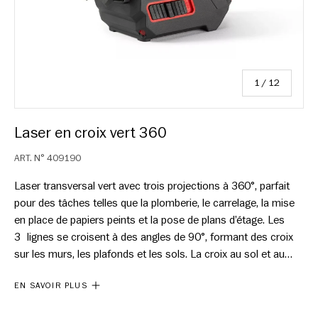
sur
1
/
12
Laser en croix vert 360
ART. N°
409190
Laser transversal vert avec trois projections à 360°, parfait
pour des tâches telles que la plomberie, le carrelage, la mise
en place de papiers peints et la pose de plans d’étage. Les
3 lignes se croisent à des angles de 90°, formant des croix
sur les murs, les plafonds et les sols. La croix au sol et au
plafond forme un fil à plomb vous permettant de mesurer
EN SAVOIR PLUS
facilement le sol et de copier les mesures au plafond.