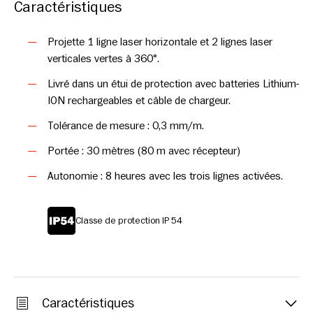
Chaque ligne peut être activée individuellement et verrouillée
Caractéristiques
lorsque vous travaillez avec des inclinaisons. Les lignes laser
vertes nettes sont faciles à visualiser et peuvent être utilisées
Projette 1 ligne laser horizontale et 2 lignes laser
avec le récepteur Hultafors (RECG), ce qui facilite encore plus
verticales vertes à 360°.
le travail par mauvaise visibilité et sur de plus longues
Livré dans un étui de protection avec batteries Lithium-
distances. Le boîtier, de classe de protection IP 54, est équipé
ION rechargeables et câble de chargeur.
de prises de trépied standard de 1/4" et 5/8".
Tolérance de mesure : 0,3 mm/m.
Portée : 30 mètres (80 m avec récepteur)
Autonomie : 8 heures avec les trois lignes activées.
Classe de protection IP 54
Caractéristiques