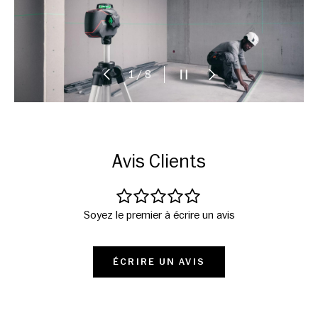
PRÉCÉDENT
METTRE LE DIAPORAMA
SUIVANT
sur
1
/
8
Avis Clients
Soyez le premier à écrire un avis
ÉCRIRE UN AVIS