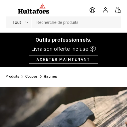
Menu
ALLER AU CONTENU
Se connect
Pani
Rechercher
Type de produit
Tout
Outils professionnels.
Livraison offerte incluse.📦
ACHETER MAINTENANT
Produits
Couper
Haches