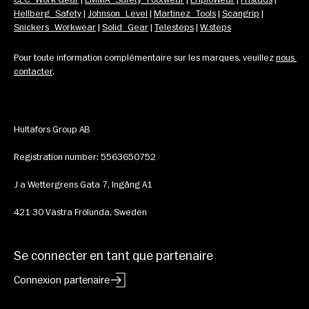
Hellberg Safety
 | 
Johnson Level
 | 
Martinez Tools
 | 
Scangrip
 | 
Snickers Workwear
 | 
Solid Gear
 | 
Telesteps
 | 
W.steps
Pour toute information complémentaire sur les marques, veuillez 
nous 
contacter
.
Hultafors Group AB
Registration number: 5563650752
J a Wettergrens Gata 7, Ingång A1
421 30 Västra Frölunda, Sweden
Se connecter en tant que partenaire
Connexion partenaire