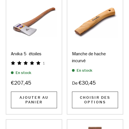
Arvika 5 étoiles
Manche de hache
incurvé
1
En stock
En stock
€207,45
€30,45
De
AJOUTER AU
CHOISIR DES
PANIER
OPTIONS