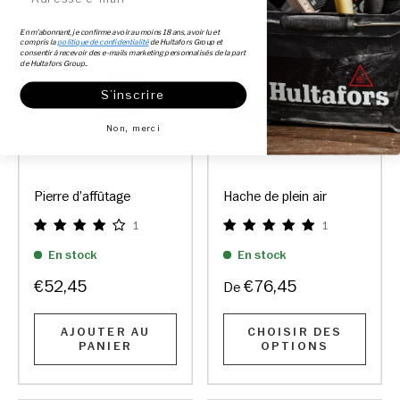
En m’abonnant, je confirme avoir au moins 18 ans, avoir lu et
compris la
politique de confidentialité
de Hultafors Group et
consentir à recevoir des e-mails marketing personnalisés de la part
de Hultafors Group..
S’inscrire
Non, merci
Pierre d’affûtage
Hache de plein air
1
1
En stock
En stock
€52,45
€76,45
De
AJOUTER AU
CHOISIR DES
PANIER
OPTIONS