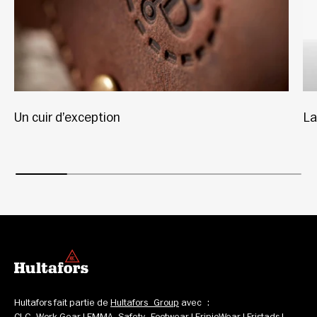
Un cuir d’exception
La
Hultafors fait partie de 
Hultafors Group
 avec : 
CLC Work Gear
 | 
EMMA Safety Footwear
 | 
EripioWear
 | 
Fristads
 | 