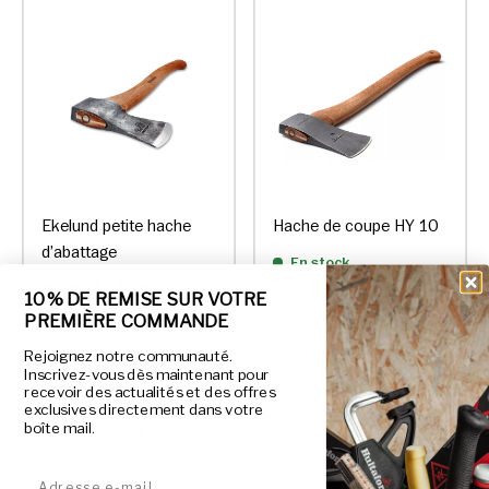
Ekelund petite hache
Hache de coupe HY 10
d’abattage
En stock
1
10 % DE REMISE SUR VOTRE
PREMIÈRE COMMANDE
En stock
Rejoignez notre communauté.
€148,45
€86,45
De
Inscrivez-vous dès maintenant pour
recevoir des actualités et des offres
exclusives directement dans votre
AJOUTER AU
CHOISIR DES
boîte mail.
PANIER
OPTIONS
Adresse e-mail