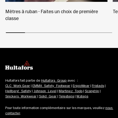
Mètres à ruban - Faites un choix de première
Te
classe
Hultafors fait partie de 
Hultafors Group
 avec : 
CLC Work Gear
 | 
EMMA Safety Footwear
 | 
EripioWear
 | 
Fristads
 | 
Hellberg Safety
 | 
Johnson Level
 | 
Martinez Tools
 | 
Scangrip
 | 
Snickers Workwear
 | 
Solid Gear
 | 
Telesteps
 | 
W.steps
Pour toute information complémentaire sur les marques, veuillez 
nous 
contacter
.