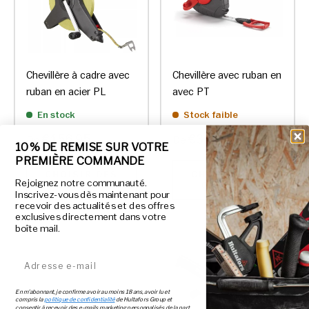
Chevillère à cadre avec
Chevillère avec ruban en
ruban en acier PL
avec PT
En stock
Stock faible
€156,95
€34,95
De
De
10 % DE REMISE SUR VOTRE
PREMIÈRE COMMANDE
CHOISIR DES
CHOISIR DES
Rejoignez notre communauté.
OPTIONS
OPTIONS
Inscrivez-vous dès maintenant pour
recevoir des actualités et des offres
exclusives directement dans votre
boîte mail.
Adresse e-mail
En m’abonnant, je confirme avoir au moins 18 ans, avoir lu et
compris la
politique de confidentialité
de Hultafors Group et
consentir à recevoir des e-mails marketing personnalisés de la part