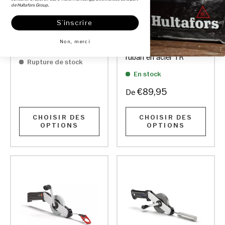
de Hultafors Group..
S’inscrire
Non, merci
Chevillère en acier SY
Chevillère à cadre avec
ruban en acier TR
Rupture de stock
En stock
€89,95
De
CHOISIR DES
CHOISIR DES
OPTIONS
OPTIONS