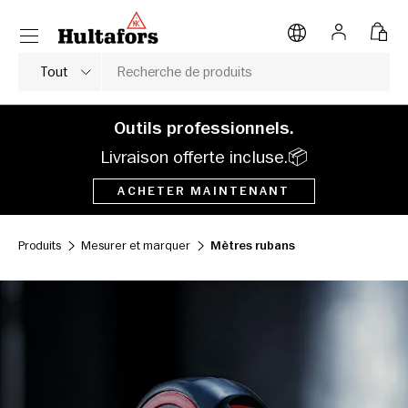
Menu
ALLER AU CONTENU
Se connect
Pani
Rechercher
Type de produit
Tout
Outils professionnels.
Livraison offerte incluse.📦
ACHETER MAINTENANT
Produits
Mesurer et marquer
Mètres rubans