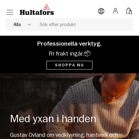
Meny
HOPPA TILL INNEHÅLL
Logga in
Väsk
Sök
Typ av produkt
Alla
Professionella verktyg.
Fri frakt ingår.📦
SHOPPA NU
Med yxan i handen
Gustav Ovland om vedklyvning, hantverk och