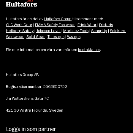
Hultafors är en del av 
Hultafors Group
 tillsammans med: 
CLC Work Gear
 | 
EMMA Safety Footwear
 | 
EripioWear
 | 
Fristads
 | 
Hellberg Safety
 | 
Johnson Level
 | 
Martinez Tools
 | 
Scangrip
 | 
Snickers 
Workwear
 | 
Solid Gear
 | 
Telesteps
 | 
W.steps
För mer information om våra varumärken 
kontakta oss
.
Hultafors Group AB
Registration number: 5563650752
J a Wettergrens Gata 7C 
421 30 Västra Frölunda, Sweden
Logga in som partner