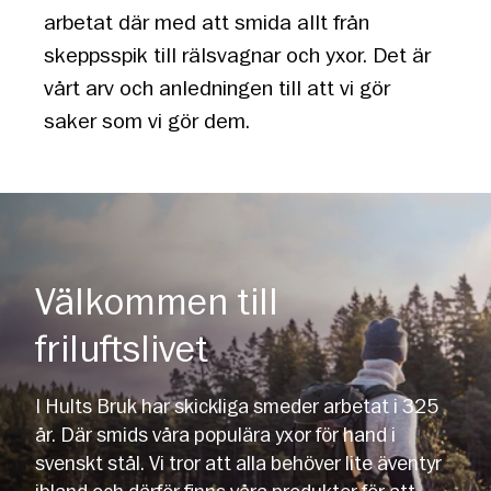
arbetat där med att smida allt från
skeppsspik till rälsvagnar och yxor. Det är
vårt arv och anledningen till att vi gör
saker som vi gör dem.
Välkommen till
friluftslivet
I Hults Bruk har skickliga smeder arbetat i 325
år. Där smids våra populära yxor för hand i
svenskt stål. Vi tror att alla behöver lite äventyr