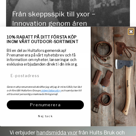
Från skeppsspik till yxor –
Innovation genom åren
10% RABATT PÅ DITT FÖRSTA KÖP
INOM VÅRT OUTDOOR-SORTIMENT
Bli en del av Hultafors gemenskap!
Prenumerera på vårt nyhetsbrev och få
information om nyheter, lanseringar och
exklusiva erbjudanden direkt i din inkorg.
E-postadress
Hultafors yxor och knivar
Genom att prenumerera bekräftar jag att jag är minst 18 år, har läst
och förstått Hultafors Groups
integritetspolicy
och samtycker till
att ta emot personliga marknadsföringsmejl.
för ett inspirerande
Prenumerera
friluftsliv
Nej tack
Vi erbjuder
handsmidda yxor
från Hults Bruk och