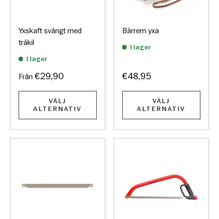
Yxskaft svängt med
Bärrem yxa
träkil
I lager
I lager
€29,90
€48,95
Från
VÄLJ
VÄLJ
ALTERNATIV
ALTERNATIV