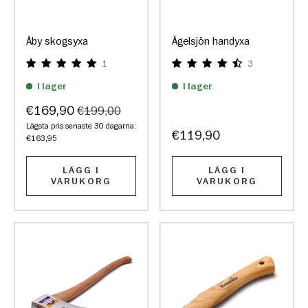
Åby skogsyxa
Ågelsjön handyxa
1
3
I lager
I lager
€169,90
€199,00
Lägsta pris senaste 30 dagarna:
€119,90
€163,95
LÄGG I
LÄGG I
VARUKORG
VARUKORG