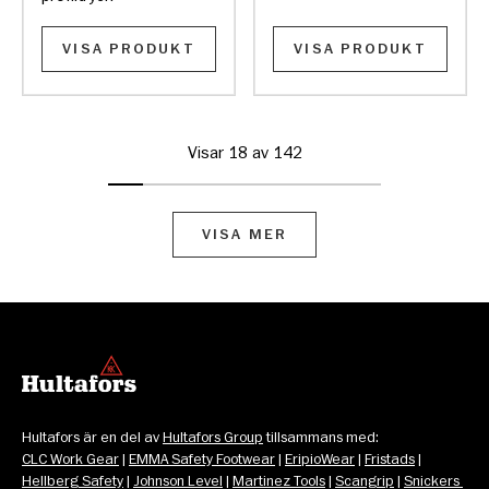
VISA PRODUKT
VISA PRODUKT
Visar 18 av 142
VISA MER
Hultafors är en del av 
Hultafors Group
 tillsammans med: 
CLC Work Gear
 | 
EMMA Safety Footwear
 | 
EripioWear
 | 
Fristads
 | 
Hellberg Safety
 | 
Johnson Level
 | 
Martinez Tools
 | 
Scangrip
 | 
Snickers 