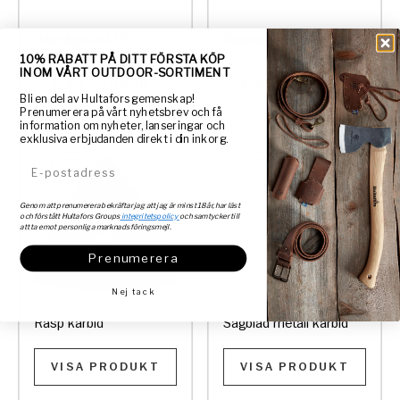
Bågsågsblad BS
Bågsåg BSL
10% RABATT PÅ DITT FÖRSTA KÖP
INOM VÅRT OUTDOOR-SORTIMENT
VISA PRODUKT
VISA PRODUKT
Bli en del av Hultafors gemenskap!
Prenumerera på vårt nyhetsbrev och få
information om nyheter, lanseringar och
exklusiva erbjudanden direkt i din inkorg.
NYHET
NYHET
E-postadress
Genom att prenumerera bekräftar jag att jag är minst 18 år, har läst
och förstått Hultafors Groups
integritetspolicy
och samtycker till
att ta emot personliga marknadsföringsmejl.
Prenumerera
Nej tack
Rasp karbid
Sågblad metall karbid
VISA PRODUKT
VISA PRODUKT