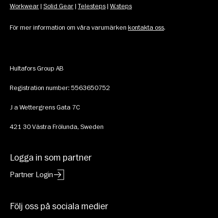
Workwear
 | 
Solid Gear
 | 
Telesteps
 | 
W.steps
För mer information om våra varumärken 
kontakta oss
.
Hultafors Group AB
Registration number: 5563650752
J a Wettergrens Gata 7C 
421 30 Västra Frölunda, Sweden
Logga in som partner
Partner Login
Följ oss på sociala medier