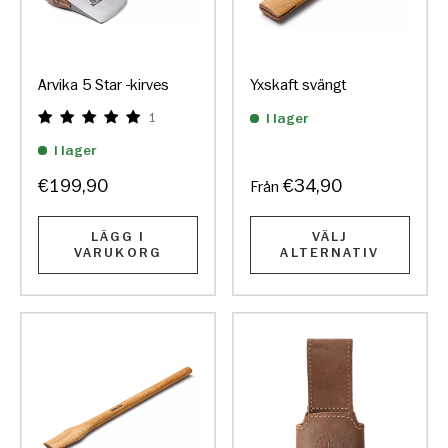
Arvika 5 Star -kirves
Yxskaft svängt
1
I lager
I lager
€199,90
€34,90
Från
LÄGG I
VÄLJ
VARUKORG
ALTERNATIV