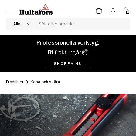
Meny
HOPPA TILL INNEHÅLL
Logga in
Väsk
Sök
Typ av produkt
Alla
Professionella verktyg.
Fri frakt ingår.📦
SHOPPA NU
Produkter
Kapa och skära