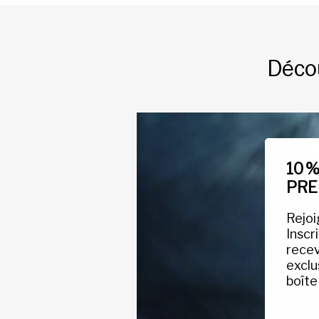
Décou
10 
PRE
Rejo
Inscr
recev
exclu
boîte