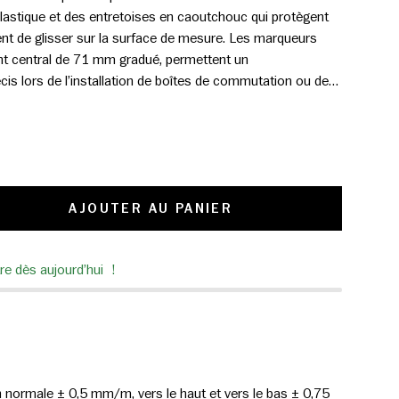
astique et des entretoises en caoutchouc qui protègent
hent de glisser sur la surface de mesure. Les marqueurs
t central de 71 mm gradué, permettent un
cis lors de l’installation de boîtes de commutation ou de
IN 49075.
AJOUTER AU PANIER
ER
tre dès aujourd’hui !
n normale ± 0,5 mm/m, vers le haut et vers le bas ± 0,75