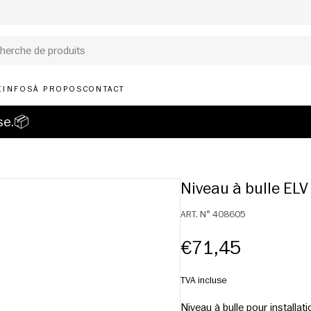
E
INFOS
À PROPOS
CONTACT
use.📦
Niveau à bulle ELV
ART. N°
408605
€71,45
TVA incluse
Niveau à bulle pour installat