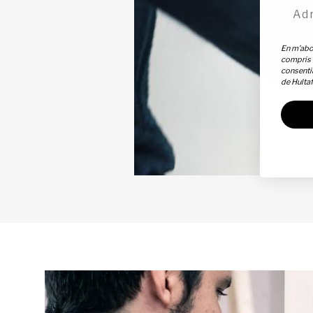
Adre
En m’abon
compris 
consentir
de Hulta