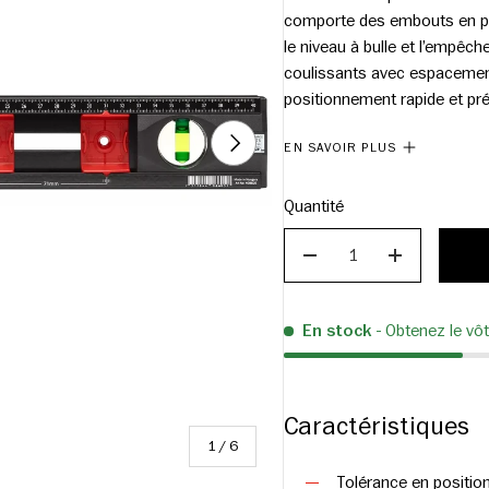
comporte des embouts en pl
le niveau à bulle et l’empêc
coulissants avec espacemen
positionnement rapide et pré
jonction conformément à D
SUIVANT
EN SAVOIR PLUS
Quantité
DIMINUER
AUGMENT
En stock
- Obtenez le vô
Caractéristiques
sur
1
/
6
Tolérance en positio