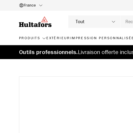
France
ALLER AU CONTENU
Rechercher
Type de produit
Tout
PRODUITS
EXTÉRIEUR
IMPRESSION PERSONNALISÉ
Outils professionnels.
Livraison offerte incl