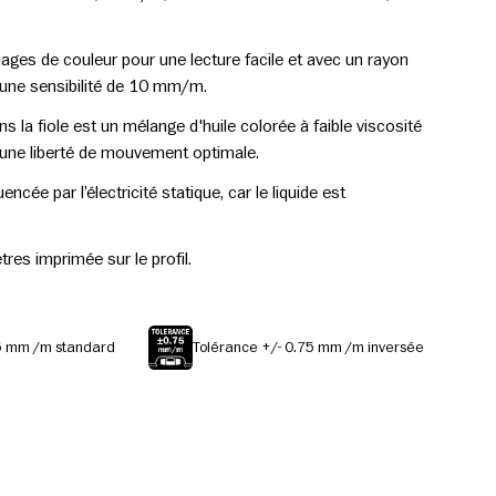
ages de couleur pour une lecture facile et avec un rayon
ne sensibilité de 10 mm/m.
ns la fiole est un mélange d'huile colorée à faible viscosité
e une liberté de mouvement optimale.
uencée par l’électricité statique, car le liquide est
tres imprimée sur le profil.
,5 mm /m standard
Tolérance +/- 0.75 mm /m inversée