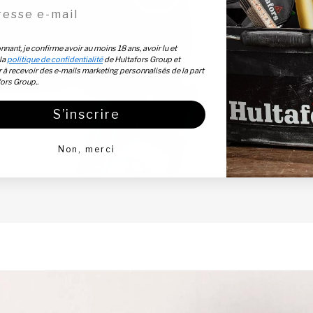
sse e-mail
nant, je confirme avoir au moins 18 ans, avoir lu et
la
politique de confidentialité
de Hultafors Group et
 à recevoir des e-mails marketing personnalisés de la part
fors Group..
S’inscrire
Non, merci