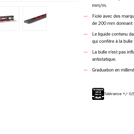
mm/m.
Fiole avec des marqu
de 200 mm donnant u
ie
n mode galerie
la photo 4 en mode galerie
Charger la photo 5 en mode galerie
Charger la photo 6 en mode galerie
Le liquide contenu da
qui confère à la bull
La bulle n’est pas infl
antistatique.
Graduation en millimè
Tolérance +/- 0