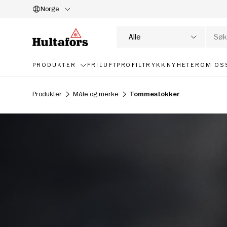
Norge
HOPP TIL INNHOLD
Søk
Produkttype
Alle
PRODUKTER
FRILUFT
PROFILTRYKK
NYHETER
OM OS
Produkter
Måle og merke
Tommestokker