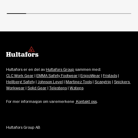
Hultafors er en del av 
Hultafors Group
 sammen med: 
CLC Work Gear
 | 
EMMA Safety Footwear
 | 
EripioWear
 | 
Fristads
 | 
Hellberg Safety
 | 
Johnson Level
 | 
Martinez Tools
 | 
Scangrip
 | 
Snickers 
Workwear
 | 
Solid Gear
 | 
Telesteps
 | 
W.steps
For mer informasjon om varemerkene 
 Kontakt oss
.
Hultafors Group AB