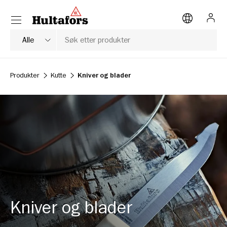
Meny
HOPP TIL INNHOLD
Logg
Søk
Produkttype
Alle
Produkter
Kutte
Kniver og blader
Kniver og blader