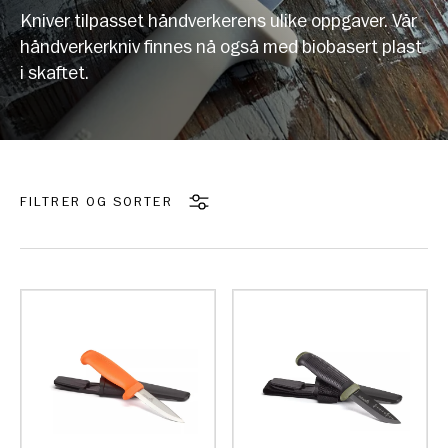
Kniver tilpasset håndverkerens ulike oppgaver. Vår
håndverkerkniv finnes nå også med biobasert plast
i skaftet.
FILTRER OG SORTER