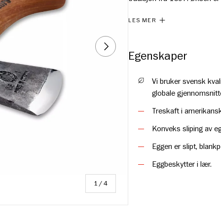
tidligere fikk vannet som dre
LES MER
Ta godt vare på øksen, og den
kvaliteten og håndverket på v
NESTE
Egenskaper
Vi bruker svensk kva
globale gjennomsnitt
Treskaft i amerikansk
Konveks sliping av e
Eggen er slipt, blankpo
Eggbeskytter i lær.
av
1
/
4