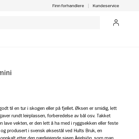
Kundeservice
Finn forhandlere
Logg inn
mini
t til en tur i skogen eller på fjellet. Øksen er smidig, lett
gaver rundt leirplassen, forberedelse av bål osv. Takket
 lave vekten, er den lett å ha med i ryggsekken eller feste
 og produsert i svensk øksestål ved Hults Bruk, en
r oppkalt etter den nærliggende sjøen Ågelsjön, som man