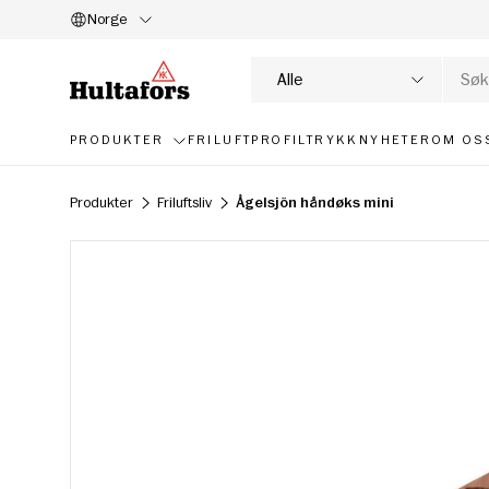
Norge
HOPP TIL INNHOLD
Søk
Produkttype
Alle
PRODUKTER
FRILUFT
PROFILTRYKK
NYHETER
OM OS
Produkter
Friluftsliv
Ågelsjön håndøks mini