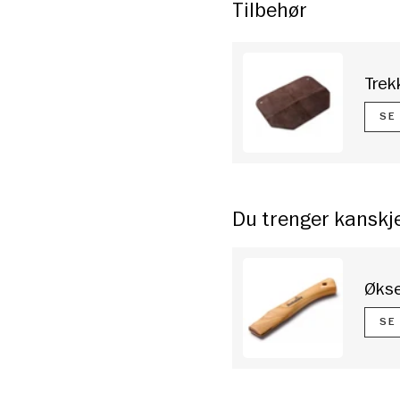
Tilbehør
rivisning
ilde 4 i gallerivisning
Trek
SE
Du trenger kanskj
Økse
SE