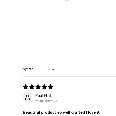
Sort by
Paul Flint
Walthamstow, GB
Beautiful product so well crafted I love it