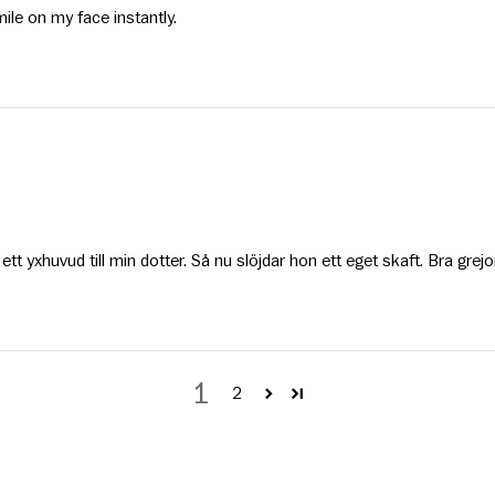
mile on my face instantly.
 ett yxhuvud till min dotter. Så nu slöjdar hon ett eget skaft. Bra grejor
1
2