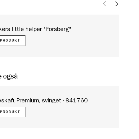
TIDLIGERE
NESTE
kers little helper "Forsberg"
 PRODUKT
e også
skaft Premium, svinget - 841760
 PRODUKT