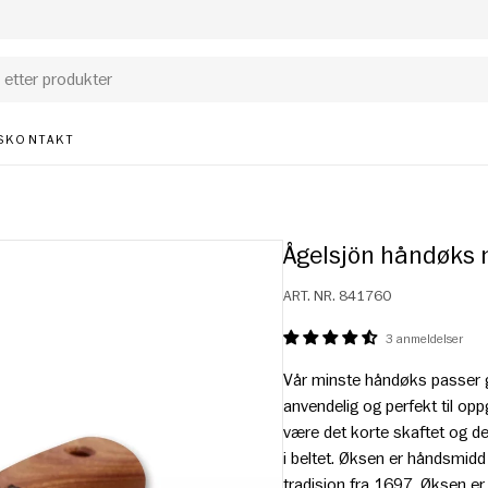
S
KONTAKT
Ågelsjön håndøks 
ART. NR.
841760
3 anmeldelser
Vår minste håndøks passer god
anvendelig og perfekt til opp
være det korte skaftet og den
i beltet. Øksen er håndsmidd
tradisjon fra 1697. Øksen e