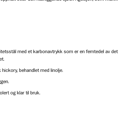
v vannhjulet fra.
 vil være et godt verktøy i mange år. Vi er stolte over
åre økser, og tilbyr derfor livstidsgaranti på øksehodet.
litetsstål med et karbonavtrykk som er en femtedel av det
et.
 hickory, behandlet med linolje.
ggen.
lert og klar til bruk.