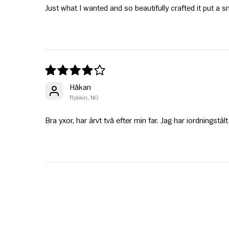
Just what I wanted and so beautifully crafted it put a s
Håkan
Rykkin, NO
Bra yxor, har ärvt två efter min far. Jag har iordningstält