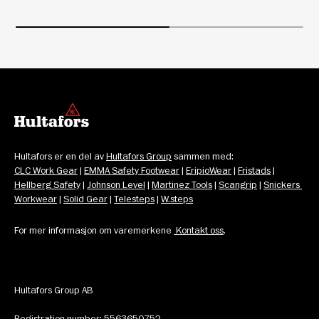
Hultafors er en del av 
Hultafors Group
 sammen med: 
CLC Work Gear
 | 
EMMA Safety Footwear
 | 
EripioWear
 | 
Fristads
 | 
Hellberg Safety
 | 
Johnson Level
 | 
Martinez Tools
 | 
Scangrip
 | 
Snickers 
Workwear
 | 
Solid Gear
 | 
Telesteps
 | 
W.steps
For mer informasjon om varemerkene 
 Kontakt oss
.
Hultafors Group AB
Registration number: 5563650752