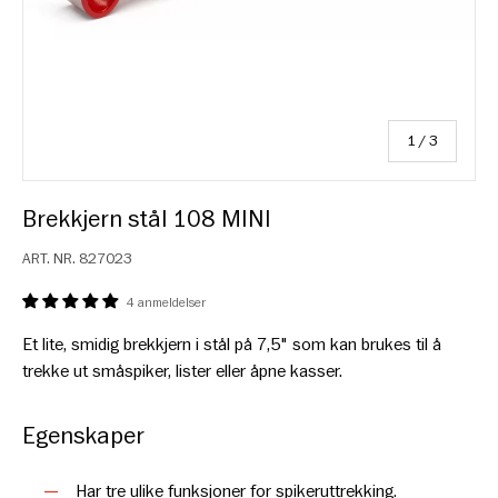
av
1
/
3
Brekkjern stål 108 MINI
ART. NR.
827023
4 anmeldelser
Et lite, smidig brekkjern i stål på 7,5" som kan brukes til å
trekke ut småspiker, lister eller åpne kasser.
Egenskaper
Har tre ulike funksjoner for spikeruttrekking.