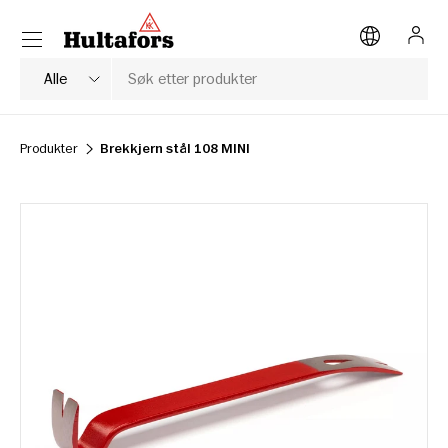
Meny
HOPP TIL INNHOLD
Logg
Søk
Produkttype
Alle
Produkter
Brekkjern stål 108 MINI